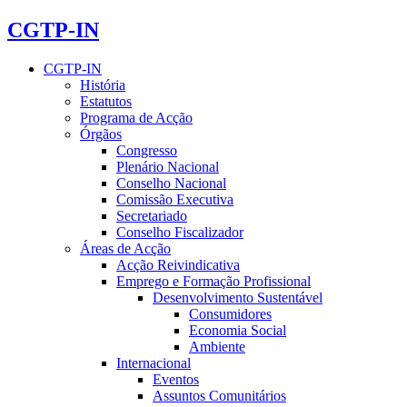
CGTP-IN
CGTP-IN
História
Estatutos
Programa de Acção
Órgãos
Congresso
Plenário Nacional
Conselho Nacional
Comissão Executiva
Secretariado
Conselho Fiscalizador
Áreas de Acção
Acção Reivindicativa
Emprego e Formação Profissional
Desenvolvimento Sustentável
Consumidores
Economia Social
Ambiente
Internacional
Eventos
Assuntos Comunitários