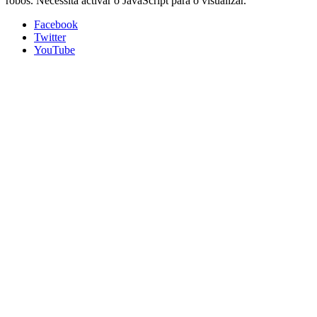
robôs. Necessita activar o JavaScript para o visualizar.
Facebook
Twitter
YouTube