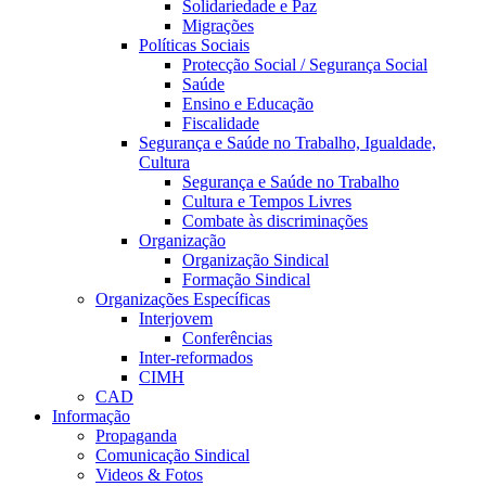
Solidariedade e Paz
Migrações
Políticas Sociais
Protecção Social / Segurança Social
Saúde
Ensino e Educação
Fiscalidade
Segurança e Saúde no Trabalho, Igualdade,
Cultura
Segurança e Saúde no Trabalho
Cultura e Tempos Livres
Combate às discriminações
Organização
Organização Sindical
Formação Sindical
Organizações Específicas
Interjovem
Conferências
Inter-reformados
CIMH
CAD
Informação
Propaganda
Comunicação Sindical
Videos & Fotos