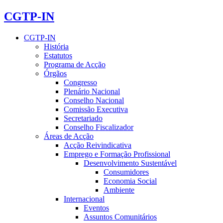
CGTP-IN
CGTP-IN
História
Estatutos
Programa de Acção
Órgãos
Congresso
Plenário Nacional
Conselho Nacional
Comissão Executiva
Secretariado
Conselho Fiscalizador
Áreas de Acção
Acção Reivindicativa
Emprego e Formação Profissional
Desenvolvimento Sustentável
Consumidores
Economia Social
Ambiente
Internacional
Eventos
Assuntos Comunitários