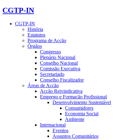
CGTP-IN
CGTP-IN
História
Estatutos
Programa de Acção
Órgãos
Congresso
Plenário Nacional
Conselho Nacional
Comissão Executiva
Secretariado
Conselho Fiscalizador
Áreas de Acção
Acção Reivindicativa
Emprego e Formação Profissional
Desenvolvimento Sustentável
Consumidores
Economia Social
Ambiente
Internacional
Eventos
Assuntos Comunitários