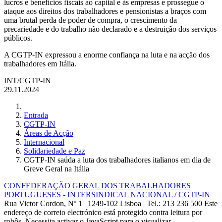
lucros e benefícios fiscais ao capital e às empresas e prossegue o
ataque aos direitos dos trabalhadores e pensionistas a braços com
uma brutal perda de poder de compra, o crescimento da
precariedade e do trabalho não declarado e a destruição dos serviços
públicos.
A CGTP-IN expressou a enorme confiança na luta e na acção dos
trabalhadores em Itália.
INT/CGTP-IN
29.11.2024
Entrada
CGTP-IN
Áreas de Acção
Internacional
Solidariedade e Paz
CGTP-IN saúda a luta dos trabalhadores italianos em dia de
Greve Geral na Itália
CONFEDERAÇÃO GERAL DOS TRABALHADORES
PORTUGUESES - INTERSINDICAL NACIONAL / CGTP-IN
Rua Victor Cordon, Nº 1 | 1249-102 Lisboa |
Tel.: 213 236 500
Este
endereço de correio electrónico está protegido contra leitura por
robôs. Necessita activar o JavaScript para o visualizar.