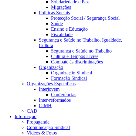
Solidariedade e Paz
Migrações
Políticas Sociais
Protecção Social / Segurança Social
Saúde
Ensino e Educação
Fiscalidade
Segurança e Saúde no Trabalho, Igualdade,
Cultura
Segurança e Saúde no Trabalho
Cultura e Tempos Livres
Combate às discriminações
Organização
Organização Sindical
Formação Sindical
Organizações Específicas
Interjovem
Conferências
Inter-reformados
CIMH
CAD
Informação
Propaganda
Comunicação Sindical
Videos & Fotos