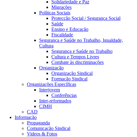
Solidariedade e Paz
Migrações
Políticas Sociais
Protecção Social / Segurança Social
Saúde
Ensino e Educação
Fiscalidade
Segurança e Saúde no Trabalho, Igualdade,
Cultura
Segurança e Saúde no Trabalho
Cultura e Tempos Livres
Combate às discriminações
Organização
Organização Sindical
Formação Sindical
Organizações Específicas
Interjovem
Conferências
Inter-reformados
CIMH
CAD
Informação
Propaganda
Comunicação Sindical
Videos & Fotos