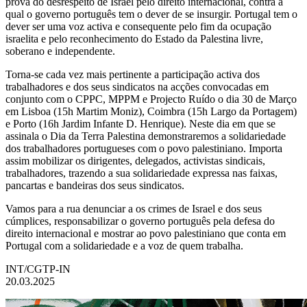
prova do desrespeito de Israel pelo direito internacional, contra a
qual o governo português tem o dever de se insurgir. Portugal tem o
dever ser uma voz activa e consequente pelo fim da ocupação
israelita e pelo reconhecimento do Estado da Palestina livre,
soberano e independente.
Torna-se cada vez mais pertinente a participação activa dos
trabalhadores e dos seus sindicatos na acções convocadas em
conjunto com o CPPC, MPPM e Projecto Ruído o dia 30 de Março
em Lisboa (15h Martim Moniz), Coimbra (15h Largo da Portagem)
e Porto (16h Jardim Infante D. Henrique). Neste dia em que se
assinala o Dia da Terra Palestina demonstraremos a solidariedade
dos trabalhadores portugueses com o povo palestiniano. Importa
assim mobilizar os dirigentes, delegados, activistas sindicais,
trabalhadores, trazendo a sua solidariedade expressa nas faixas,
pancartas e bandeiras dos seus sindicatos.
Vamos para a rua denunciar a os crimes de Israel e dos seus
cúmplices, responsabilizar o governo português pela defesa do
direito internacional e mostrar ao povo palestiniano que conta em
Portugal com a solidariedade e a voz de quem trabalha.
INT/CGTP-IN
20.03.2025