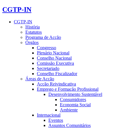
CGTP-IN
CGTP-IN
História
Estatutos
Programa de Acção
Órgãos
Congresso
Plenário Nacional
Conselho Nacional
Comissão Executiva
Secretariado
Conselho Fiscalizador
Áreas de Acção
Acção Reivindicativa
Emprego e Formação Profissional
Desenvolvimento Sustentável
Consumidores
Economia Social
Ambiente
Internacional
Eventos
Assuntos Comunitários