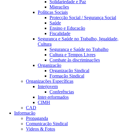
Solidariedade e Paz
Migrações
Políticas Sociais
Protecção Social / Segurança Social
Saúde
Ensino e Educação
Fiscalidade
Segurança e Saúde no Trabalho, Igualdade,
Cultura
Segurança e Saúde no Trabalho
Cultura e Tempos Livres
Combate às discriminações
Organização
Organização Sindical
Formação Sindical
Organizações Específicas
Interjovem
Conferências
Inter-reformados
CIMH
CAD
Informação
Propaganda
Comunicação Sindical
Videos & Fotos