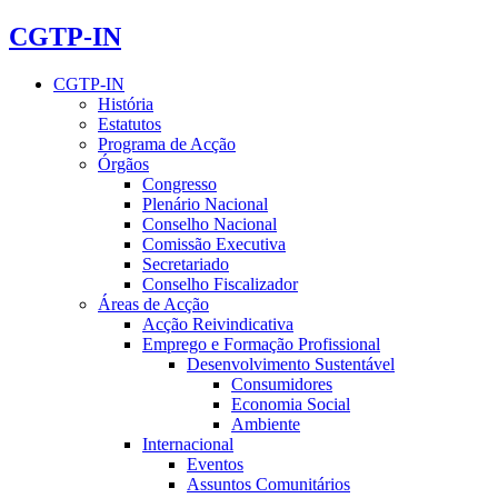
CGTP-IN
CGTP-IN
História
Estatutos
Programa de Acção
Órgãos
Congresso
Plenário Nacional
Conselho Nacional
Comissão Executiva
Secretariado
Conselho Fiscalizador
Áreas de Acção
Acção Reivindicativa
Emprego e Formação Profissional
Desenvolvimento Sustentável
Consumidores
Economia Social
Ambiente
Internacional
Eventos
Assuntos Comunitários