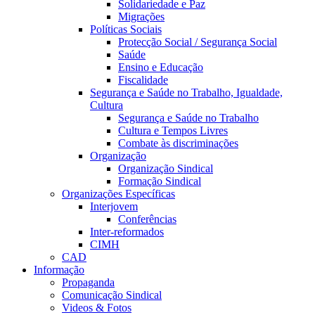
Solidariedade e Paz
Migrações
Políticas Sociais
Protecção Social / Segurança Social
Saúde
Ensino e Educação
Fiscalidade
Segurança e Saúde no Trabalho, Igualdade,
Cultura
Segurança e Saúde no Trabalho
Cultura e Tempos Livres
Combate às discriminações
Organização
Organização Sindical
Formação Sindical
Organizações Específicas
Interjovem
Conferências
Inter-reformados
CIMH
CAD
Informação
Propaganda
Comunicação Sindical
Videos & Fotos