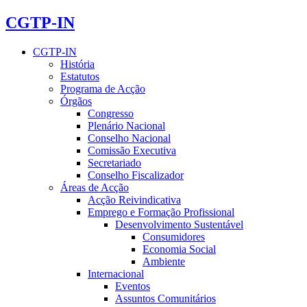
CGTP-IN
CGTP-IN
História
Estatutos
Programa de Acção
Órgãos
Congresso
Plenário Nacional
Conselho Nacional
Comissão Executiva
Secretariado
Conselho Fiscalizador
Áreas de Acção
Acção Reivindicativa
Emprego e Formação Profissional
Desenvolvimento Sustentável
Consumidores
Economia Social
Ambiente
Internacional
Eventos
Assuntos Comunitários