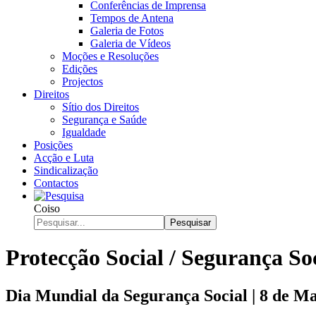
Conferências de Imprensa
Tempos de Antena
Galeria de Fotos
Galeria de Vídeos
Moções e Resoluções
Edições
Projectos
Direitos
Sítio dos Direitos
Segurança e Saúde
Igualdade
Posições
Acção e Luta
Sindicalização
Contactos
Coiso
Pesquisar
Protecção Social / Segurança So
Dia Mundial da Segurança Social | 8 de M