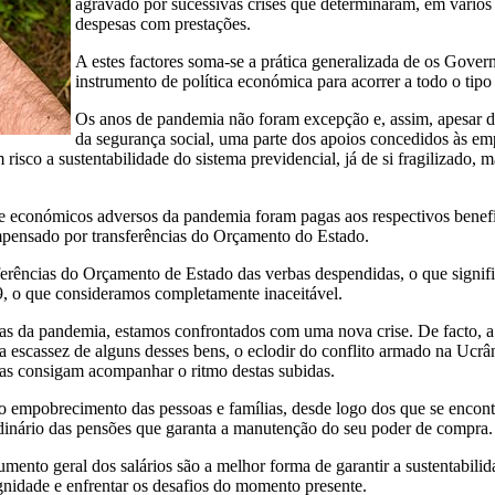
agravado por sucessivas crises que determinaram, em vários
despesas com prestações.
A estes factores soma-se a prática generalizada de os Gover
instrumento de política económica para acorrer a todo o tipo 
Os anos de pandemia não foram excepção e, assim, apesar d
da segurança social, uma parte dos apoios concedidos às em
risco a sustentabilidade do sistema previdencial, já de si fragilizado,
is e económicos adversos da pandemia foram pagas aos respectivos benef
mpensado por transferências do Orçamento do Estado.
erências do Orçamento de Estado das verbas despendidas, o que signific
, o que consideramos completamente inaceitável.
as da pandemia, estamos confrontados com uma nova crise. De facto, a j
escassez de alguns desses bens, o eclodir do conflito armado na Ucrân
lias consigam acompanhar o ritmo destas subidas.
o empobrecimento das pessoas e famílias, desde logo dos que se encon
dinário das pensões que garanta a manutenção do seu poder de compra.
umento geral dos salários são a melhor forma de garantir a sustentabili
gnidade e enfrentar os desafios do momento presente.