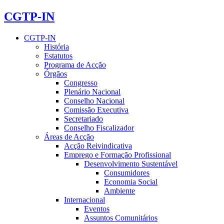
CGTP-IN
CGTP-IN
História
Estatutos
Programa de Acção
Órgãos
Congresso
Plenário Nacional
Conselho Nacional
Comissão Executiva
Secretariado
Conselho Fiscalizador
Áreas de Acção
Acção Reivindicativa
Emprego e Formação Profissional
Desenvolvimento Sustentável
Consumidores
Economia Social
Ambiente
Internacional
Eventos
Assuntos Comunitários