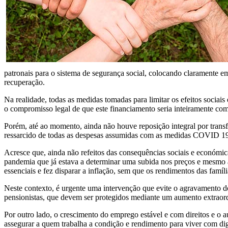
patronais para o sistema de segurança social, colocando claramente em 
recuperação.
Na realidade, todas as medidas tomadas para limitar os efeitos socia
o compromisso legal de que este financiamento seria inteiramente co
Porém, até ao momento, ainda não houve reposição integral por transf
ressarcido de todas as despesas assumidas com as medidas COVID 19
Acresce que, ainda não refeitos das consequências sociais e económic
pandemia que já estava a determinar uma subida nos preços e mesmo a 
essenciais e fez disparar a inflação, sem que os rendimentos das famí
Neste contexto, é urgente uma intervenção que evite o agravamento d
pensionistas, que devem ser protegidos mediante um aumento extraor
Por outro lado, o crescimento do emprego estável e com direitos e o a
assegurar a quem trabalha a condição e rendimento para viver com di