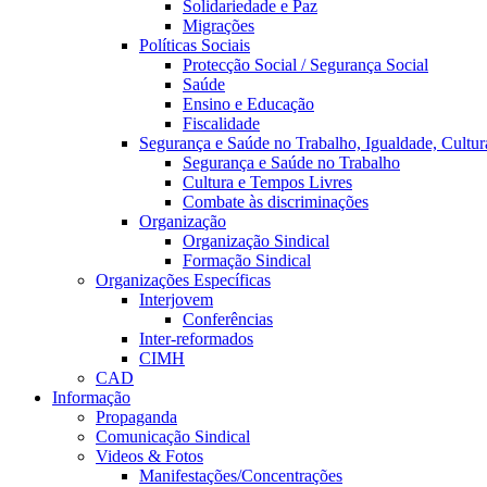
Solidariedade e Paz
Migrações
Políticas Sociais
Protecção Social / Segurança Social
Saúde
Ensino e Educação
Fiscalidade
Segurança e Saúde no Trabalho, Igualdade, Cultur
Segurança e Saúde no Trabalho
Cultura e Tempos Livres
Combate às discriminações
Organização
Organização Sindical
Formação Sindical
Organizações Específicas
Interjovem
Conferências
Inter-reformados
CIMH
CAD
Informação
Propaganda
Comunicação Sindical
Videos & Fotos
Manifestações/Concentrações