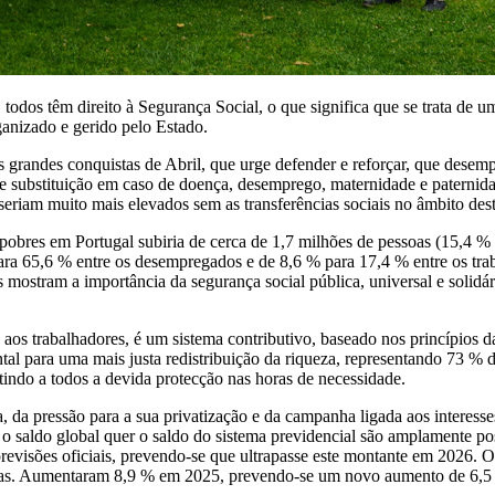
odos têm direito à Segurança Social, o que significa que se trata de um
ganizado e gerido pelo Estado.
das grandes conquistas de Abril, que urge defender e reforçar, que de
de substituição em caso de doença, desemprego, maternidade e paternid
 seriam muito mais elevados sem as transferências sociais no âmbito dest
obres em Portugal subiria de cerca de 1,7 milhões de pessoas (15,4 % d
ra 65,6 % entre os desempregados e de 8,6 % para 17,4 % entre os trab
 mostram a importância da segurança social pública, universal e solidá
e aos trabalhadores, é um sistema contributivo, baseado nos princípios d
l para uma mais justa redistribuição da riqueza, representando 73 % da
ntindo a todos a devida protecção nas horas de necessidade.
, da pressão para a sua privatização e da campanha ligada aos interesse
r o saldo global quer o saldo do sistema previdencial são amplamente po
 previsões oficiais, prevendo-se que ultrapasse este montante em 2026.
sas. Aumentaram 8,9 % em 2025, prevendo-se um novo aumento de 6,5 %