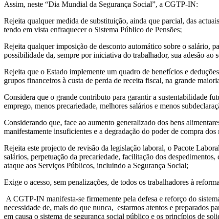
Assim, neste “Dia Mundial da Segurança Social”, a CGTP-IN:
Rejeita qualquer medida de substituição, ainda que parcial, das actu
tendo em vista enfraquecer o Sistema Público de Pensões;
Rejeita qualquer imposição de desconto automático sobre o salário, p
possibilidade da, sempre por iniciativa do trabalhador, sua adesão ao s
Rejeita que o Estado implemente um quadro de benefícios e deduções f
grupos financeiros à custa de perda de receita fiscal, na grande maior
Considera que o grande contributo para garantir a sustentabilidade f
emprego, menos precariedade, melhores salários e menos subdeclaração
Considerando que, face ao aumento generalizado dos bens alimentares 
manifestamente insuficientes e a degradação do poder de compra dos r
Rejeita este projecto de revisão da legislação laboral, o Pacote Labor
salários, perpetuação da precariedade, facilitação dos despedimentos, 
ataque aos Serviços Públicos, incluindo a Segurança Social;
Exige o acesso, sem penalizações, de todos os trabalhadores à reform
A CGTP-IN manifesta-se firmemente pela defesa e reforço do sistema d
necessidade de, mais do que nunca, estarmos atentos e preparados pa
em causa o sistema de segurança social público e os princípios de sol