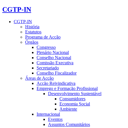
CGTP-IN
CGTP-IN
História
Estatutos
Programa de Acção
Órgãos
Congresso
Plenário Nacional
Conselho Nacional
Comissão Executiva
Secretariado
Conselho Fiscalizador
Áreas de Acção
Acção Reivindicativa
Emprego e Formação Profissional
Desenvolvimento Sustentável
Consumidores
Economia Social
Ambiente
Internacional
Eventos
Assuntos Comunitários