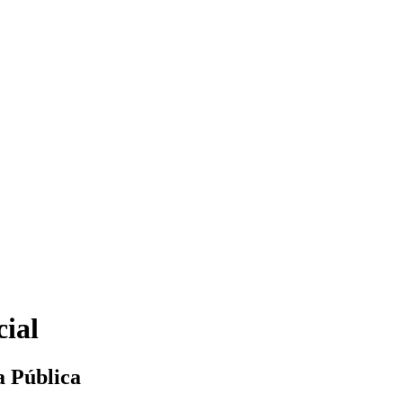
cial
a Pública