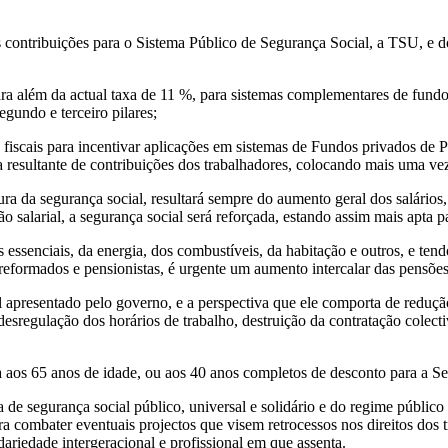
ais contribuições para o Sistema Público de Segurança Social, a TSU, 
ara além da actual taxa de 11 %, para sistemas complementares de fundo
egundo e terceiro pilares;
iscais para incentivar aplicações em sistemas de Fundos privados de P
ia resultante de contribuições dos trabalhadores, colocando mais uma vez
utura da segurança social, resultará sempre do aumento geral dos salári
 salarial, a segurança social será reforçada, estando assim mais apta p
essenciais, da energia, dos combustíveis, da habitação e outros, e ten
eformados e pensionistas, é urgente um aumento intercalar das pensões 
al apresentado pelo governo, e a perspectiva que ele comporta de reduçã
desregulação dos horários de trabalho, destruição da contratação colectiv
a aos 65 anos de idade, ou aos 40 anos completos de desconto para a S
e segurança social público, universal e solidário e do regime público 
ra combater eventuais projectos que visem retrocessos nos direitos d
idariedade intergeracional e profissional em que assenta.