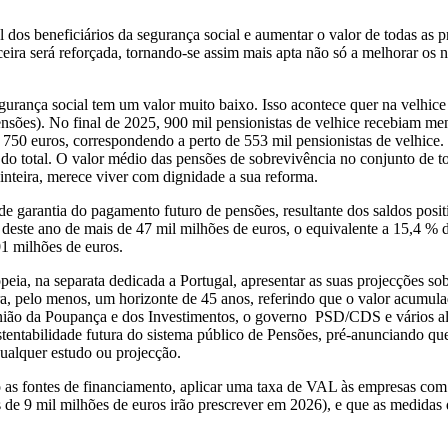
al dos beneficiários da segurança social e aumentar o valor de todas a
nceira será reforçada, tornando-se assim mais apta não só a melhorar os
urança social tem um valor muito baixo. Isso acontece quer na velhice
nsões). No final de 2025, 900 mil pensionistas de velhice recebiam men
750 euros, correspondendo a perto de 553 mil pensionistas de velhice. N
o total. O valor médio das pensões de sobrevivência no conjunto de tod
inteira, merece viver com dignidade a sua reforma.
 garantia do pagamento futuro de pensões, resultante dos saldos posit
o deste ano de mais de 47 mil milhões de euros, o equivalente a 15,4 
01 milhões de euros.
a, na separata dedicada a Portugal, apresentar as suas projecções so
ra, pelo menos, um horizonte de 45 anos, referindo que o valor acumul
nião da Poupança e dos Investimentos, o governo PSD/CDS e vários alt
ntabilidade futura do sistema público de Pensões, pré-anunciando que a
qualquer estudo ou projecção.
 as fontes de financiamento, aplicar uma taxa de VAL às empresas com l
 de 9 mil milhões de euros irão prescrever em 2026), e que as medidas 