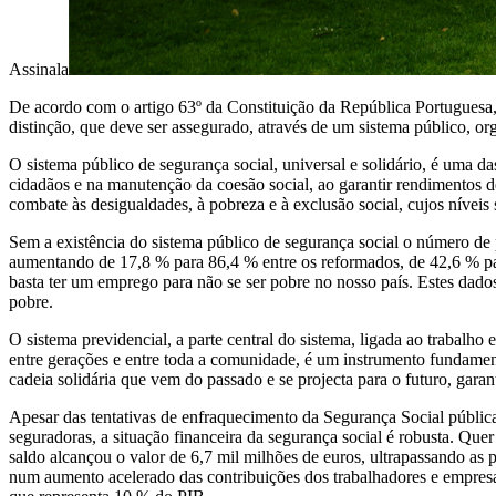
Assinala
De acordo com o artigo 63º da Constituição da República Portuguesa, t
distinção, que deve ser assegurado, através de um sistema público, or
O sistema público de segurança social, universal e solidário, é uma 
cidadãos e na manutenção da coesão social, ao garantir rendimentos 
combate às desigualdades, à pobreza e à exclusão social, cujos níveis
Sem a existência do sistema público de segurança social o número de p
aumentando de 17,8 % para 86,4 % entre os reformados, de 42,6 % pa
basta ter um emprego para não se ser pobre no nosso país. Estes dados
pobre.
O sistema previdencial, a parte central do sistema, ligada ao trabalho 
entre gerações e entre toda a comunidade, é um instrumento fundamenta
cadeia solidária que vem do passado e se projecta para o futuro, gara
Apesar das tentativas de enfraquecimento da Segurança Social pública
seguradoras, a situação financeira da segurança social é robusta. Que
saldo alcançou o valor de 6,7 mil milhões de euros, ultrapassando as
num aumento acelerado das contribuições dos trabalhadores e empre