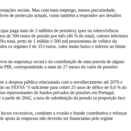
s prestações sociais. Mas com mais emprego, menos precariedade,
 níveis de protecção actuais, como também a responder aos desafios
 (que paga mais de 2 milhões de pensões), quer na sobrevivência
os de 500 euros de pensão por mês (46 % do total), valores inferiores
o total, perto de 1 milhão e 500 mil pensionistas de velhice da
os os regimes é de 353 euros, valor muito baixo e inferior ao limiar
ivos da segurança social e da contribuição de uma parcela de alguns
% do PIB, correspondendo a mais de 27 meses do valor de pensões
bre a despesa pública relacionada com o envelhecimento até 2070 e
ado no FEFSS “é suficiente para cobrir 25 anos de défice de 0,6 % do
os representantes de fundos privados de pensões em Portugal,
 partir de 2042, a taxa de substituição da pensão (a proporção face
ucros excessivos, combater a evasão e fraude contributiva e reforçar
de apoio às empresas não deverão ser financiadas pelo regime