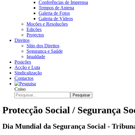
Conferências de Imprensa
Tempos de Antena
Galeria de Fotos
Galeria de Vídeos
Moções e Resoluções
Edições
Projectos
Direitos
Sítio dos Direitos
Segurança e Saúde
Igualdade
Posições
Acção e Luta
Sindicalização
Contactos
Coiso
Pesquisar
Protecção Social / Segurança So
Dia Mundial da Segurança Social - Tribun