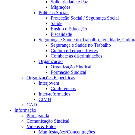
Solidariedade e Paz
Migrações
Políticas Sociais
Protecção Social / Segurança Social
Saúde
Ensino e Educação
Fiscalidade
Segurança e Saúde no Trabalho, Igualdade, Cultur
Segurança e Saúde no Trabalho
Cultura e Tempos Livres
Combate às discriminações
Organização
Organização Sindical
Formação Sindical
Organizações Específicas
Interjovem
Conferências
Inter-reformados
CIMH
CAD
Informação
Propaganda
Comunicação Sindical
Videos & Fotos
Manifestações/Concentrações