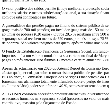
que representa 10 % do PIB.
O valor positivo dos saldos permite já hoje melhorar a protecção soci
melhores salários e menos subdeclaração salarial, a sua situação fina
com que está confrontada no futuro.
A generalidade das pensões pagas no âmbito do sistema público de seg
(paga mais de 700 mil pensões) ou invalidez (paga mais de 150 mil pe
ao limiar de pobreza (620 euros). Outros 28,5 % recebiam entre 500 e 
segurança social recebem menos de 750 euros por mês, ou seja, 75 % d
de pobreza. São valores indignos para quem, após trabalhar uma vida 
O Fundo de Estabilização Financeira da Segurança Social, um fundo de
impostos, tinha um valor acumulado na sua carteira no final de Març
pagas no mês anterior. Nos últimos 12 meses a carteira aumentou 7.8
Apesar da actualização em 2025 do Ageing Report da Comissão Europei
afastar qualquer colapso sobre o nosso sistema público de pensões pa
PIB ao ano”, a Comissária Europeia dos Serviços Financeiros e da U
fomentam um alarmismo totalmente infundado sobre o perigo de insuste
ao último salário) poder ser inferior a 40 %, sem estar sustentado em 
A CGTP-IN considera necessário procurar alternativas, diversificando
os recursos humanos na Segurança Social (processos no valor de mais
contributivo, mas sim pelo Orçamento de Estado.