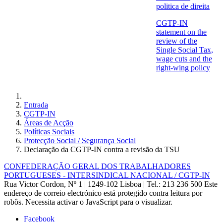
politica de direita
CGTP‐IN
statement on the
review of the
Single Social Tax,
wage cuts and the
right‐wing policy
Entrada
CGTP-IN
Áreas de Acção
Políticas Sociais
Protecção Social / Segurança Social
Declaração da CGTP-IN contra a revisão da TSU
CONFEDERAÇÃO GERAL DOS TRABALHADORES
PORTUGUESES - INTERSINDICAL NACIONAL / CGTP-IN
Rua Victor Cordon, Nº 1 | 1249-102 Lisboa |
Tel.: 213 236 500
Este
endereço de correio electrónico está protegido contra leitura por
robôs. Necessita activar o JavaScript para o visualizar.
Facebook