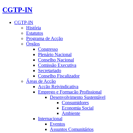
CGTP-IN
CGTP-IN
História
Estatutos
Programa de Acção
Órgãos
Congresso
Plenário Nacional
Conselho Nacional
Comissão Executiva
Secretariado
Conselho Fiscalizador
Áreas de Acção
Acção Reivindicativa
Emprego e Formação Profissional
Desenvolvimento Sustentável
Consumidores
Economia Social
Ambiente
Internacional
Eventos
Assuntos Comunitários