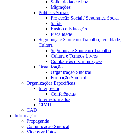
Solidariedade e Paz
Migrações
Políticas Sociais
Protecção Social / Segurança Social
Saúde
Ensino e Educação
Fiscalidade
Segurança e Saúde no Trabalho, Igualdade,
Cultura
Segurança e Saúde no Trabalho
Cultura e Tempos Livres
Combate às discriminações
Organização
Organização Sindical
Formação Sindical
Organizações Específicas
Interjovem
Conferências
Inter-reformados
CIMH
CAD
Informação
Propaganda
Comunicação Sindical
Videos & Fotos