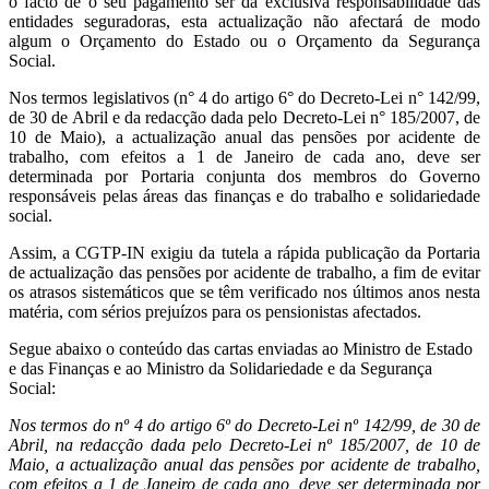
o facto de o seu pagamento ser da exclusiva responsabilidade das
entidades seguradoras, esta actualização não afectará de modo
algum o Orçamento do Estado ou o Orçamento da Segurança
Social.
Nos termos legislativos (n° 4 do artigo 6° do Decreto-Lei n° 142/99,
de 30 de Abril e da redacção dada pelo Decreto-Lei n° 185/2007, de
10 de Maio), a actualização anual das pensões por acidente de
trabalho, com efeitos a 1 de Janeiro de cada ano, deve ser
determinada por Portaria conjunta dos membros do Governo
responsáveis pelas áreas das finanças e do trabalho e solidariedade
social.
Assim, a CGTP-IN exigiu da tutela a rápida publicação da Portaria
de actualização das pensões por acidente de trabalho, a fim de evitar
os atrasos sistemáticos que se têm verificado nos últimos anos nesta
matéria, com sérios prejuízos para os pensionistas afectados.
Segue abaixo o conteúdo das cartas enviadas ao
Ministro de Estado
e das Finanças e ao Ministro da Solidariedade e da Segurança
Social:
Nos termos do nº 4 do artigo 6º do Decreto-Lei nº 142/99, de 30 de
Abril, na redacção dada pelo Decreto-Lei nº 185/2007, de 10 de
Maio, a actualização anual das pensões por acidente de trabalho,
com efeitos a 1 de Janeiro de cada ano, deve ser determinada por