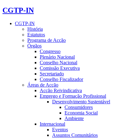
CGTP-IN
CGTP-IN
História
Estatutos
Programa de Acção
Órgãos
Congresso
Plenário Nacional
Conselho Nacional
Comissão Executiva
Secretariado
Conselho Fiscalizador
Áreas de Acção
Acção Reivindicativa
Emprego e Formação Profissional
Desenvolvimento Sustentável
Consumidores
Economia Social
Ambiente
Internacional
Eventos
Assuntos Comunitários