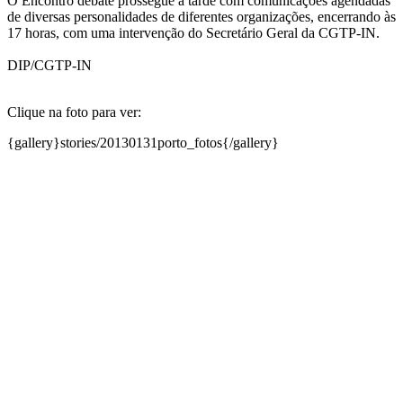
O Encontro debate prossegue à tarde com comunicações agendadas
de diversas personalidades de diferentes organizações, encerrando às
17 horas, com uma intervenção do Secretário Geral da CGTP-IN.
DIP/CGTP-IN
Clique na foto para ver:
{gallery}stories/20130131porto_fotos{/gallery}