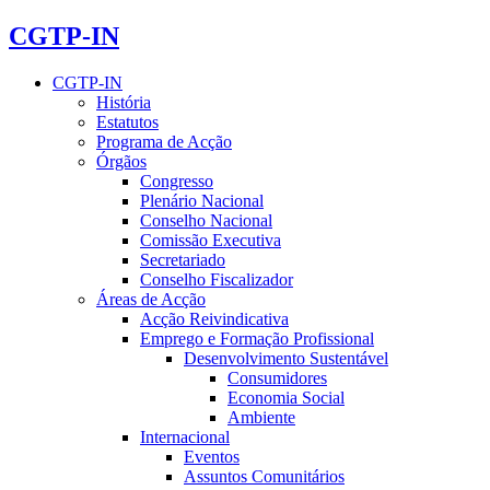
CGTP-IN
CGTP-IN
História
Estatutos
Programa de Acção
Órgãos
Congresso
Plenário Nacional
Conselho Nacional
Comissão Executiva
Secretariado
Conselho Fiscalizador
Áreas de Acção
Acção Reivindicativa
Emprego e Formação Profissional
Desenvolvimento Sustentável
Consumidores
Economia Social
Ambiente
Internacional
Eventos
Assuntos Comunitários