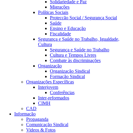
Solidariedade e Paz
Migrações
Políticas Sociais
Protecção Social / Segurança Social
Saúde
Ensino e Educação
Fiscalidade
Segurança e Saúde no Trabalho, Igualdade,
Cultura
Segurança e Saúde no Trabalho
Cultura e Tempos Livres
Combate às discriminações
Organização
Organização Sindical
Formação Sindical
Organizações Específicas
Interjovem
Conferências
Inter-reformados
CIMH
CAD
Informação
Propaganda
Comunicação Sindical
Videos & Fotos