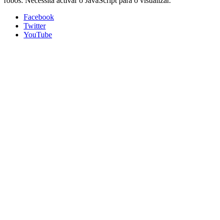
robôs. Necessita activar o JavaScript para o visualizar.
Facebook
Twitter
YouTube