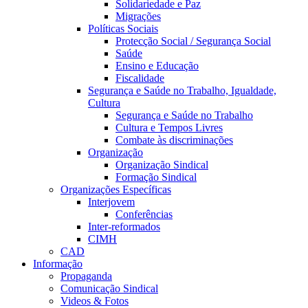
Solidariedade e Paz
Migrações
Políticas Sociais
Protecção Social / Segurança Social
Saúde
Ensino e Educação
Fiscalidade
Segurança e Saúde no Trabalho, Igualdade,
Cultura
Segurança e Saúde no Trabalho
Cultura e Tempos Livres
Combate às discriminações
Organização
Organização Sindical
Formação Sindical
Organizações Específicas
Interjovem
Conferências
Inter-reformados
CIMH
CAD
Informação
Propaganda
Comunicação Sindical
Videos & Fotos