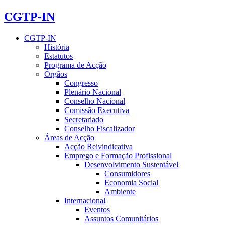
CGTP-IN
CGTP-IN
História
Estatutos
Programa de Acção
Órgãos
Congresso
Plenário Nacional
Conselho Nacional
Comissão Executiva
Secretariado
Conselho Fiscalizador
Áreas de Acção
Acção Reivindicativa
Emprego e Formação Profissional
Desenvolvimento Sustentável
Consumidores
Economia Social
Ambiente
Internacional
Eventos
Assuntos Comunitários