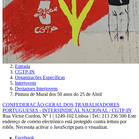
Entrada
CGTP-IN
Organizações Específicas
Interjovem
Destaques Interjovem
Pintura de Mural dos 50 anos do 25 de Abril
CONFEDERAÇÃO GERAL DOS TRABALHADORES
PORTUGUESES - INTERSINDICAL NACIONAL / CGTP-IN
Rua Victor Cordon, Nº 1 | 1249-102 Lisboa |
Tel.: 213 236 500
Este
endereço de correio electrónico está protegido contra leitura por
robôs. Necessita activar o JavaScript para o visualizar.
Facebook