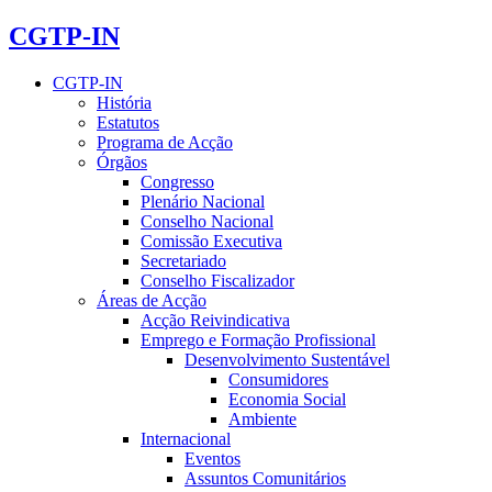
CGTP-IN
CGTP-IN
História
Estatutos
Programa de Acção
Órgãos
Congresso
Plenário Nacional
Conselho Nacional
Comissão Executiva
Secretariado
Conselho Fiscalizador
Áreas de Acção
Acção Reivindicativa
Emprego e Formação Profissional
Desenvolvimento Sustentável
Consumidores
Economia Social
Ambiente
Internacional
Eventos
Assuntos Comunitários