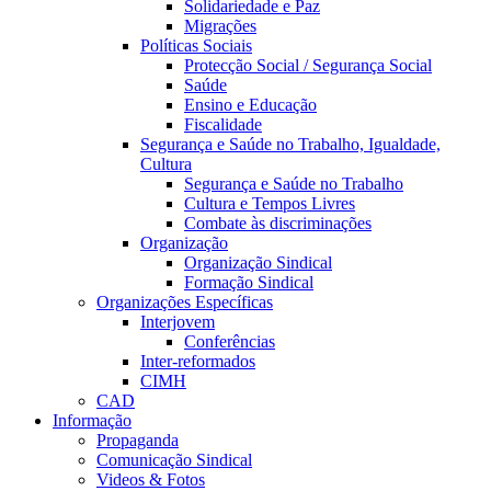
Solidariedade e Paz
Migrações
Políticas Sociais
Protecção Social / Segurança Social
Saúde
Ensino e Educação
Fiscalidade
Segurança e Saúde no Trabalho, Igualdade,
Cultura
Segurança e Saúde no Trabalho
Cultura e Tempos Livres
Combate às discriminações
Organização
Organização Sindical
Formação Sindical
Organizações Específicas
Interjovem
Conferências
Inter-reformados
CIMH
CAD
Informação
Propaganda
Comunicação Sindical
Videos & Fotos