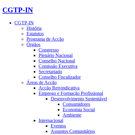
CGTP-IN
CGTP-IN
História
Estatutos
Programa de Acção
Órgãos
Congresso
Plenário Nacional
Conselho Nacional
Comissão Executiva
Secretariado
Conselho Fiscalizador
Áreas de Acção
Acção Reivindicativa
Emprego e Formação Profissional
Desenvolvimento Sustentável
Consumidores
Economia Social
Ambiente
Internacional
Eventos
Assuntos Comunitários