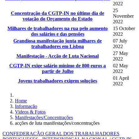
2022
25
Concentração da CGTP-IN no último dia de
November
votação do Orçamento do Estado
2022
Milhares de trabalhadores na rua pelo aumento
15 October
dos salários e das pensões
2022
Grandiosa manifestação junta milhares de
07 July
trabalhadores em Lisboa
2022
27 May
Manifestação - Acção de Luta Nacional
2022
CGTP-IN exige salário mínimo de 800 euros a
02 May
partir de Julho
2022
01 April
Jovens trabalhadores exigem soluções
2022
Home
Informação
Videos & Fotos
Manifestações/Concentrações
acções de luta manifestações/concentrações
CONFEDERAÇÃO GERAL DOS TRABALHADORES