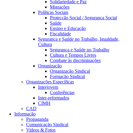
Solidariedade e Paz
Migrações
Políticas Sociais
Protecção Social / Segurança Social
Saúde
Ensino e Educação
Fiscalidade
Segurança e Saúde no Trabalho, Igualdade,
Cultura
Segurança e Saúde no Trabalho
Cultura e Tempos Livres
Combate às discriminações
Organização
Organização Sindical
Formação Sindical
Organizações Específicas
Interjovem
Conferências
Inter-reformados
CIMH
CAD
Informação
Propaganda
Comunicação Sindical
Videos & Fotos