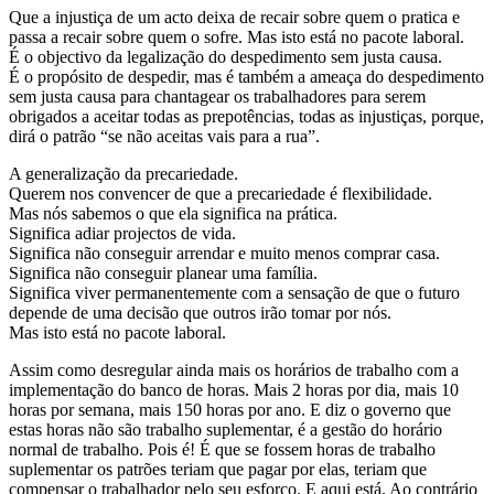
Que a injustiça de um acto deixa de recair sobre quem o pratica e
passa a recair sobre quem o sofre. Mas isto está no pacote laboral.
É o objectivo da legalização do despedimento sem justa causa.
É o propósito de despedir, mas é também a ameaça do despedimento
sem justa causa para chantagear os trabalhadores para serem
obrigados a aceitar todas as prepotências, todas as injustiças, porque,
dirá o patrão “se não aceitas vais para a rua”.
A generalização da precariedade.
Querem nos convencer de que a precariedade é flexibilidade.
Mas nós sabemos o que ela significa na prática.
Significa adiar projectos de vida.
Significa não conseguir arrendar e muito menos comprar casa.
Significa não conseguir planear uma família.
Significa viver permanentemente com a sensação de que o futuro
depende de uma decisão que outros irão tomar por nós.
Mas isto está no pacote laboral.
Assim como desregular ainda mais os horários de trabalho com a
implementação do banco de horas. Mais 2 horas por dia, mais 10
horas por semana, mais 150 horas por ano. E diz o governo que
estas horas não são trabalho suplementar, é a gestão do horário
normal de trabalho. Pois é! É que se fossem horas de trabalho
suplementar os patrões teriam que pagar por elas, teriam que
compensar o trabalhador pelo seu esforço. E aqui está. Ao contrário