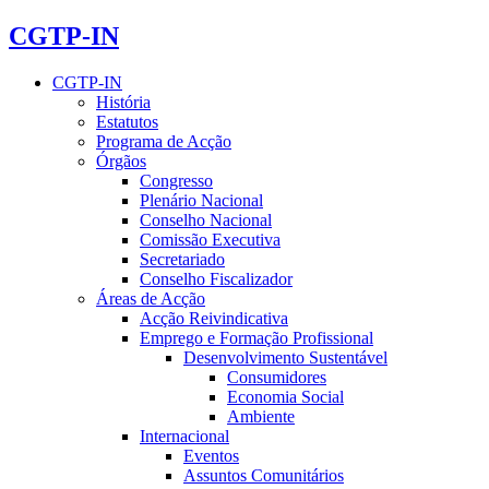
CGTP-IN
CGTP-IN
História
Estatutos
Programa de Acção
Órgãos
Congresso
Plenário Nacional
Conselho Nacional
Comissão Executiva
Secretariado
Conselho Fiscalizador
Áreas de Acção
Acção Reivindicativa
Emprego e Formação Profissional
Desenvolvimento Sustentável
Consumidores
Economia Social
Ambiente
Internacional
Eventos
Assuntos Comunitários