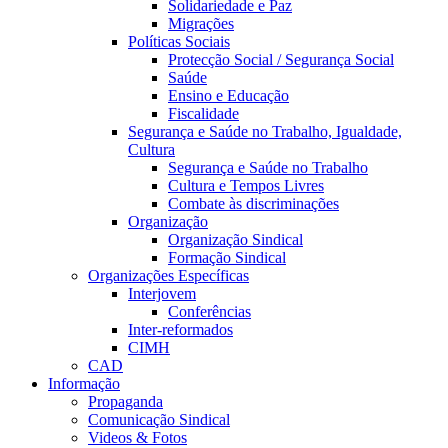
Solidariedade e Paz
Migrações
Políticas Sociais
Protecção Social / Segurança Social
Saúde
Ensino e Educação
Fiscalidade
Segurança e Saúde no Trabalho, Igualdade,
Cultura
Segurança e Saúde no Trabalho
Cultura e Tempos Livres
Combate às discriminações
Organização
Organização Sindical
Formação Sindical
Organizações Específicas
Interjovem
Conferências
Inter-reformados
CIMH
CAD
Informação
Propaganda
Comunicação Sindical
Videos & Fotos