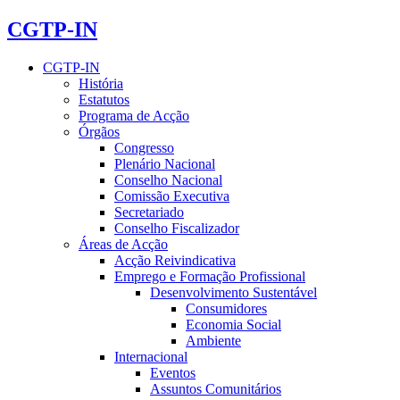
CGTP-IN
CGTP-IN
História
Estatutos
Programa de Acção
Órgãos
Congresso
Plenário Nacional
Conselho Nacional
Comissão Executiva
Secretariado
Conselho Fiscalizador
Áreas de Acção
Acção Reivindicativa
Emprego e Formação Profissional
Desenvolvimento Sustentável
Consumidores
Economia Social
Ambiente
Internacional
Eventos
Assuntos Comunitários