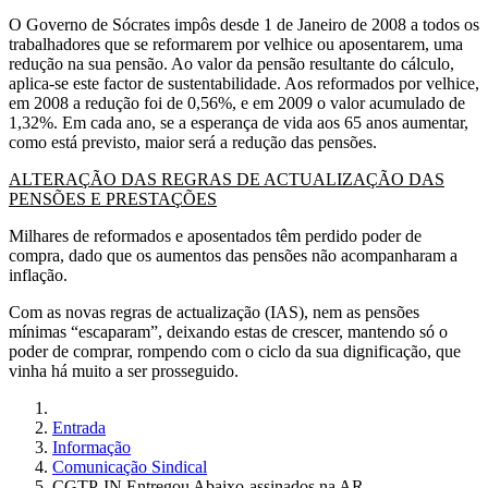
O Governo de Sócrates impôs desde 1 de Janeiro de 2008 a todos os
trabalhadores que se reformarem por velhice ou aposentarem, uma
redução na sua pensão. Ao valor da pensão resultante do cálculo,
aplica-se este factor de sustentabilidade. Aos reformados por velhice,
em 2008 a redução foi de 0,56%, e em 2009 o valor acumulado de
1,32%. Em cada ano, se a esperança de vida aos 65 anos aumentar,
como está previsto, maior será a redução das pensões.
ALTERAÇÃO DAS REGRAS DE ACTUALIZAÇÃO DAS
PENSÕES E PRESTAÇÕES
Milhares de reformados e aposentados têm perdido poder de
compra, dado que os aumentos das pensões não acompanharam a
inflação.
Com as novas regras de actualização (IAS), nem as pensões
mínimas “escaparam”, deixando estas de crescer, mantendo só o
poder de comprar, rompendo com o ciclo da sua dignificação, que
vinha há muito a ser prosseguido.
Entrada
Informação
Comunicação Sindical
CGTP-IN Entregou Abaixo-assinados na AR