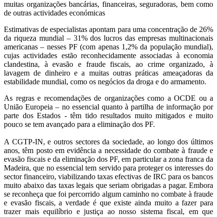
muitas organizações bancárias, financeiras, seguradoras, bem como
de outras actividades económicas
Estimativas de especialistas apontam para uma concentração de 26%
da riqueza mundial – 31% dos lucros das empresas multinacionais
americanas – nesses PF (com apenas 1,2% da população mundial),
cujas actividades estão reconhecidamente associadas à economia
clandestina, à evasão e fraude fiscais, ao crime organizado, à
lavagem de dinheiro e a muitas outras práticas ameaçadoras da
estabilidade mundial, como os negócios da droga e do armamento.
As regras e recomendações de organizações como a OCDE ou a
União Europeia – no essencial quanto à partilha de informação por
parte dos Estados - têm tido resultados muito mitigados e muito
pouco se tem avançado para a eliminação dos PF.
A CGTP-IN, e outros sectores da sociedade, ao longo dos últimos
anos, têm posto em evidência a necessidade do combate à fraude e
evasão fiscais e da eliminação dos PF, em particular a zona franca da
Madeira, que no essencial tem servido para proteger os interesses do
sector financeiro, viabilizando taxas efectivas de IRC para os bancos
muito abaixo das taxas legais que seriam obrigadas a pagar. Embora
se reconheça que foi percorrido algum caminho no combate à fraude
e evasão fiscais, a verdade é que existe ainda muito a fazer para
trazer mais equilíbrio e justiça ao nosso sistema fiscal, em que