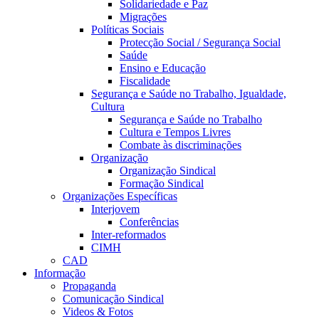
Solidariedade e Paz
Migrações
Políticas Sociais
Protecção Social / Segurança Social
Saúde
Ensino e Educação
Fiscalidade
Segurança e Saúde no Trabalho, Igualdade,
Cultura
Segurança e Saúde no Trabalho
Cultura e Tempos Livres
Combate às discriminações
Organização
Organização Sindical
Formação Sindical
Organizações Específicas
Interjovem
Conferências
Inter-reformados
CIMH
CAD
Informação
Propaganda
Comunicação Sindical
Videos & Fotos