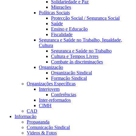
Solidariedade e Paz
Migrações
Políticas Sociais
Protecção Social / Segurança Social
Saúde
Ensino e Educação
Fiscalidade
Segurança e Saúde no Trabalho, Igualdade,
Cultura
Segurança e Saúde no Trabalho
Cultura e Tempos Livres
Combate às discriminações
Organização
Organização Sindical
Formação Sindical
Organizações Específicas
Interjovem
Conferências
Inter-reformados
CIMH
CAD
Informação
Propaganda
Comunicação Sindical
Videos & Fotos