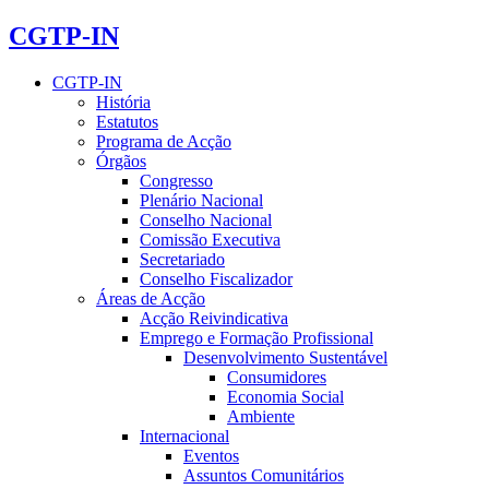
CGTP-IN
CGTP-IN
História
Estatutos
Programa de Acção
Órgãos
Congresso
Plenário Nacional
Conselho Nacional
Comissão Executiva
Secretariado
Conselho Fiscalizador
Áreas de Acção
Acção Reivindicativa
Emprego e Formação Profissional
Desenvolvimento Sustentável
Consumidores
Economia Social
Ambiente
Internacional
Eventos
Assuntos Comunitários