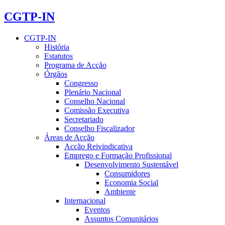
CGTP-IN
CGTP-IN
História
Estatutos
Programa de Acção
Órgãos
Congresso
Plenário Nacional
Conselho Nacional
Comissão Executiva
Secretariado
Conselho Fiscalizador
Áreas de Acção
Acção Reivindicativa
Emprego e Formação Profissional
Desenvolvimento Sustentável
Consumidores
Economia Social
Ambiente
Internacional
Eventos
Assuntos Comunitários