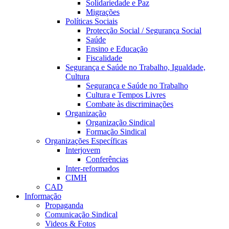
Solidariedade e Paz
Migrações
Políticas Sociais
Protecção Social / Segurança Social
Saúde
Ensino e Educação
Fiscalidade
Segurança e Saúde no Trabalho, Igualdade,
Cultura
Segurança e Saúde no Trabalho
Cultura e Tempos Livres
Combate às discriminações
Organização
Organização Sindical
Formação Sindical
Organizações Específicas
Interjovem
Conferências
Inter-reformados
CIMH
CAD
Informação
Propaganda
Comunicação Sindical
Videos & Fotos