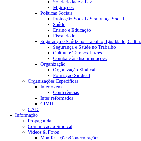
Solidariedade e Paz
Migrações
Políticas Sociais
Protecção Social / Segurança Social
Saúde
Ensino e Educação
Fiscalidade
Segurança e Saúde no Trabalho, Igualdade, Cultur
Segurança e Saúde no Trabalho
Cultura e Tempos Livres
Combate às discriminações
Organização
Organização Sindical
Formação Sindical
Organizações Específicas
Interjovem
Conferências
Inter-reformados
CIMH
CAD
Informação
Propaganda
Comunicação Sindical
Videos & Fotos
Manifestações/Concentrações