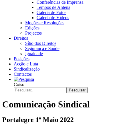
Conferências de Imprensa
Tempos de Antena
Galeria de Fotos
Galeria de Vídeos
Moções e Resoluções
Edições
Projectos
Direitos
Sítio dos Direitos
Segurança e Saúde
Igualdade
Posições
Acção e Luta
Sindicalização
Contactos
Coiso
Pesquisar
Comunicação Sindical
Portalegre 1º Maio 2022