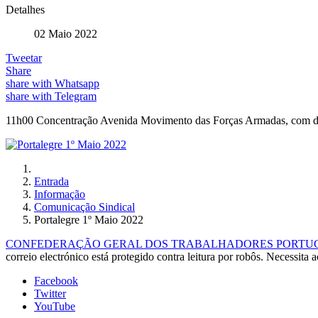
Detalhes
02 Maio 2022
Tweetar
Share
share with Whatsapp
share with Telegram
11h00 Concentração Avenida Movimento das Forças Armadas, com des
Entrada
Informação
Comunicação Sindical
Portalegre 1º Maio 2022
CONFEDERAÇÃO GERAL DOS TRABALHADORES PORTUGUE
correio electrónico está protegido contra leitura por robôs. Necessita a
Facebook
Twitter
YouTube