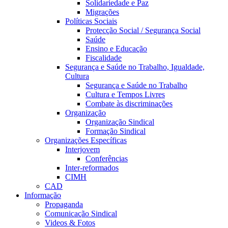
Solidariedade e Paz
Migrações
Políticas Sociais
Protecção Social / Segurança Social
Saúde
Ensino e Educação
Fiscalidade
Segurança e Saúde no Trabalho, Igualdade,
Cultura
Segurança e Saúde no Trabalho
Cultura e Tempos Livres
Combate às discriminações
Organização
Organização Sindical
Formação Sindical
Organizações Específicas
Interjovem
Conferências
Inter-reformados
CIMH
CAD
Informação
Propaganda
Comunicação Sindical
Videos & Fotos