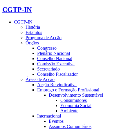
CGTP-IN
CGTP-IN
História
Estatutos
Programa de Acção
Órgãos
Congresso
Plenário Nacional
Conselho Nacional
Comissão Executiva
Secretariado
Conselho Fiscalizador
Áreas de Acção
Acção Reivindicativa
Emprego e Formação Profissional
Desenvolvimento Sustentável
Consumidores
Economia Social
Ambiente
Internacional
Eventos
Assuntos Comunitários