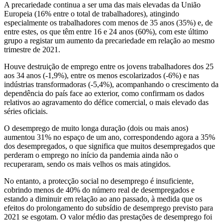
A precariedade continua a ser uma das mais elevadas da União
Europeia (16% entre o total de trabalhadores), atingindo
especialmente os trabalhadores com menos de 35 anos (35%) e, de
entre estes, os que têm entre 16 e 24 anos (60%), com este último
grupo a registar um aumento da precariedade em relação ao mesmo
trimestre de 2021.
Houve destruição de emprego entre os jovens trabalhadores dos 25
aos 34 anos (-1,9%), entre os menos escolarizados (-6%) e nas
indústrias transformadoras (-5,4%), acompanhando o crescimento da
dependência do país face ao exterior, como confirmam os dados
relativos ao agravamento do défice comercial, o mais elevado das
séries oficiais.
O desemprego de muito longa duração (dois ou mais anos)
aumentou 31% no espaço de um ano, correspondendo agora a 35%
dos desempregados, o que significa que muitos desempregados que
perderam o emprego no início da pandemia ainda não o
recuperaram, sendo os mais velhos os mais atingidos.
No entanto, a protecção social no desemprego é insuficiente,
cobrindo menos de 40% do número real de desempregados e
estando a diminuir em relação ao ano passado, à medida que os
efeitos do prolongamento do subsídio de desemprego previsto para
2021 se esgotam. O valor médio das prestações de desemprego foi