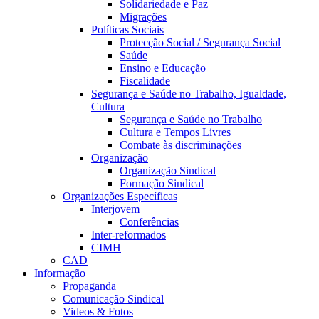
Solidariedade e Paz
Migrações
Políticas Sociais
Protecção Social / Segurança Social
Saúde
Ensino e Educação
Fiscalidade
Segurança e Saúde no Trabalho, Igualdade,
Cultura
Segurança e Saúde no Trabalho
Cultura e Tempos Livres
Combate às discriminações
Organização
Organização Sindical
Formação Sindical
Organizações Específicas
Interjovem
Conferências
Inter-reformados
CIMH
CAD
Informação
Propaganda
Comunicação Sindical
Videos & Fotos