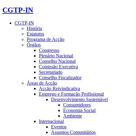
CGTP-IN
CGTP-IN
História
Estatutos
Programa de Acção
Órgãos
Congresso
Plenário Nacional
Conselho Nacional
Comissão Executiva
Secretariado
Conselho Fiscalizador
Áreas de Acção
Acção Reivindicativa
Emprego e Formação Profissional
Desenvolvimento Sustentável
Consumidores
Economia Social
Ambiente
Internacional
Eventos
Assuntos Comunitários