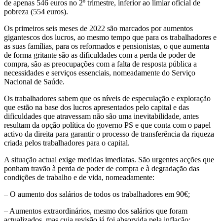
de apenas 546 euros no 2º trimestre, inferior ao limiar oficial de
pobreza (554 euros).
Os primeiros seis meses de 2022 são marcados por aumentos
gigantescos dos lucros, ao mesmo tempo que para os trabalhadores e
as suas famílias, para os reformados e pensionistas, o que aumenta
de forma gritante são as dificuldades com a perda de poder de
compra, são as preocupações com a falta de resposta pública a
necessidades e serviços essenciais, nomeadamente do Serviço
Nacional de Saúde.
Os trabalhadores sabem que os níveis de especulação e exploração
que estão na base dos lucros apresentados pelo capital e das
dificuldades que atravessam não são uma inevitabilidade, antes
resultam da opção política do governo PS e que conta com o papel
activo da direita para garantir o processo de transferência da riqueza
criada pelos trabalhadores para o capital.
A situação actual exige medidas imediatas. São urgentes acções que
ponham travão à perda de poder de compra e à degradação das
condições de trabalho e de vida, nomeadamente:
– O aumento dos salários de todos os trabalhadores em 90€;
– Aumentos extraordinários, mesmo dos salários que foram
actualizados, mas cuja revisão já foi absorvida pela inflação;