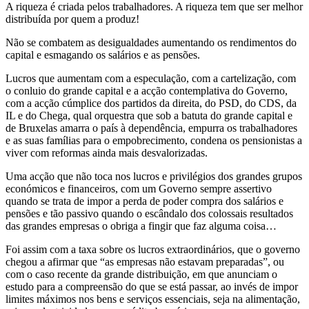
A riqueza é criada pelos trabalhadores. A riqueza tem que ser melhor
distribuída por quem a produz!
Não se combatem as desigualdades aumentando os rendimentos do
capital e esmagando os salários e as pensões.
Lucros que aumentam com a especulação, com a cartelização, com
o conluio do grande capital e a acção contemplativa do Governo,
com a acção cúmplice dos partidos da direita, do PSD, do CDS, da
IL e do Chega, qual orquestra que sob a batuta do grande capital e
de Bruxelas amarra o país à dependência, empurra os trabalhadores
e as suas famílias para o empobrecimento, condena os pensionistas a
viver com reformas ainda mais desvalorizadas.
Uma acção que não toca nos lucros e privilégios dos grandes grupos
económicos e financeiros, com um Governo sempre assertivo
quando se trata de impor a perda de poder compra dos salários e
pensões e tão passivo quando o escândalo dos colossais resultados
das grandes empresas o obriga a fingir que faz alguma coisa…
Foi assim com a taxa sobre os lucros extraordinários, que o governo
chegou a afirmar que “as empresas não estavam preparadas”, ou
com o caso recente da grande distribuição, em que anunciam o
estudo para a compreensão do que se está passar, ao invés de impor
limites máximos nos bens e serviços essenciais, seja na alimentação,