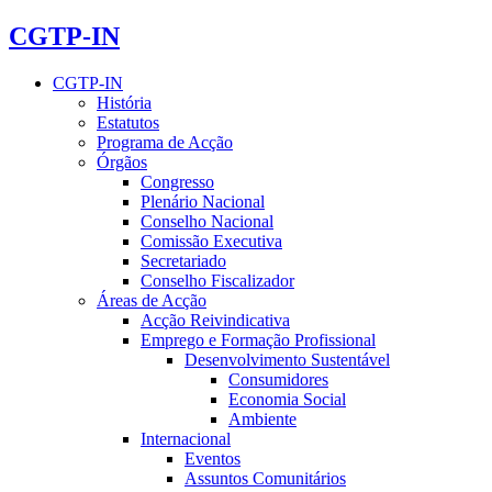
CGTP-IN
CGTP-IN
História
Estatutos
Programa de Acção
Órgãos
Congresso
Plenário Nacional
Conselho Nacional
Comissão Executiva
Secretariado
Conselho Fiscalizador
Áreas de Acção
Acção Reivindicativa
Emprego e Formação Profissional
Desenvolvimento Sustentável
Consumidores
Economia Social
Ambiente
Internacional
Eventos
Assuntos Comunitários