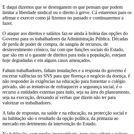
E daqui dizemos que se desenganem os que pensam que podem
limitar a liberdade sindical ou o direito à greve. Cá estaremos para os
afirmar e exercer como já fizemos no passado e continuaremos a
fazer.
O ataque aos direitos e salários faz-se ainda à boleia das opções do
Governo para os trabalhadores da Administração Pública. Décadas
de perda de poder de compra, de sangria de recursos, de
desinvestimento crónico, faz com que funções sociais do Estado,
que são em si o garante de direitos para toda a população, estejam
hoje degradadas e em alguns casos ameaçados.
Faltam trabalhadores, faltam instalações e a resposta do governo é
encerrar valências no SNS para que floresça o negócio da doença, é
não responder às exigências na educação para fomentar o colégio
privado, são as tentativas de enfraquecer a segurança social, é o
recurso a entidades externas para tudo, seja na área do planeamento,
seja na execução, deixando aí verbas que dizem não ter para
valorizar os trabalhadores.
A falta de respostas, na saúde e na educação, na protecção social e
na habitação são o resultado da opção política, da primazia ao
mercado em detrimento da intervenção do Estado.
Na habitação, com rendas insuportáveis, juros que sobem a galope,