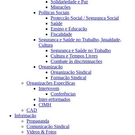
Solidariedade e Paz
Migrações
Políticas Sociais
Protecção Social / Segurança Social
Saúde
Ensino e Educação
Fiscalidade
Segurança e Saúde no Trabalho, Igualdade,
Cultura
Segurança e Saúde no Trabalho
Cultura e Tempos Livres
Combate às discriminações
Organização
Organização Sindical
Formação Sindical
Organizações Específicas
Interjovem
Conferências
Inter-reformados
CIMH
CAD
Informação
Propaganda
Comunicação Sindical
Videos & Fotos