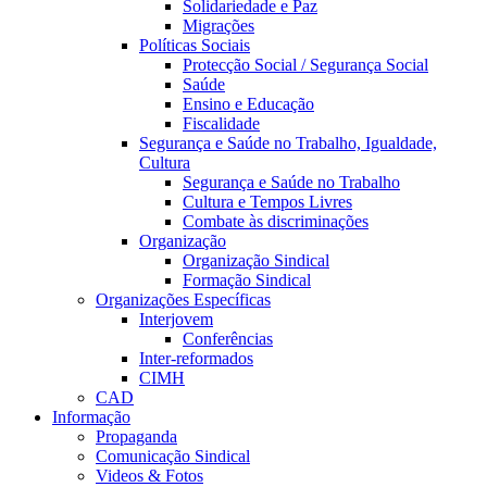
Solidariedade e Paz
Migrações
Políticas Sociais
Protecção Social / Segurança Social
Saúde
Ensino e Educação
Fiscalidade
Segurança e Saúde no Trabalho, Igualdade,
Cultura
Segurança e Saúde no Trabalho
Cultura e Tempos Livres
Combate às discriminações
Organização
Organização Sindical
Formação Sindical
Organizações Específicas
Interjovem
Conferências
Inter-reformados
CIMH
CAD
Informação
Propaganda
Comunicação Sindical
Videos & Fotos