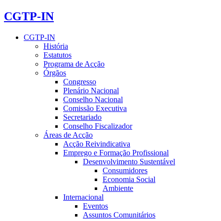
CGTP-IN
CGTP-IN
História
Estatutos
Programa de Acção
Órgãos
Congresso
Plenário Nacional
Conselho Nacional
Comissão Executiva
Secretariado
Conselho Fiscalizador
Áreas de Acção
Acção Reivindicativa
Emprego e Formação Profissional
Desenvolvimento Sustentável
Consumidores
Economia Social
Ambiente
Internacional
Eventos
Assuntos Comunitários