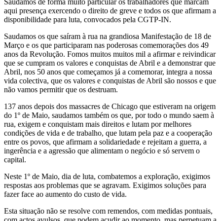
Saudamos de forma muito particular os trabalhadores que marcam
aqui presença exercendo o direito de greve e todos os que afirmam a
disponibilidade para luta, convocados pela CGTP-IN.
Saudamos os que saíram à rua na grandiosa Manifestação de 18 de
Março e os que participaram nas poderosas comemorações dos 49
anos da Revolução. Fomos muitos muitos mil a afirmar e reivindicar
que se cumpram os valores e conquistas de Abril e a demonstrar que
Abril, nos 50 anos que começamos já a comemorar, integra a nossa
vida colectiva, que os valores e conquistas de Abril são nossos e que
não vamos permitir que os destruam.
137 anos depois dos massacres de Chicago que estiveram na origem
do 1º de Maio, saudamos também os que, por todo o mundo saem à
rua, exigem e conquistam mais direitos e lutam por melhores
condições de vida e de trabalho, que lutam pela paz e a cooperação
entre os povos, que afirmam a solidariedade e rejeitam a guerra, a
ingerência e a agressão que alimentam o negócio e só servem o
capital.
Neste 1º de Maio, dia de luta, combatemos a exploração, exigimos
respostas aos problemas que se agravam. Exigimos soluções para
fazer face ao aumento do custo de vida.
Esta situação não se resolve com remendos, com medidas pontuais,
com actos avulsos, que podem acudir ao momento, mas perpetuam a