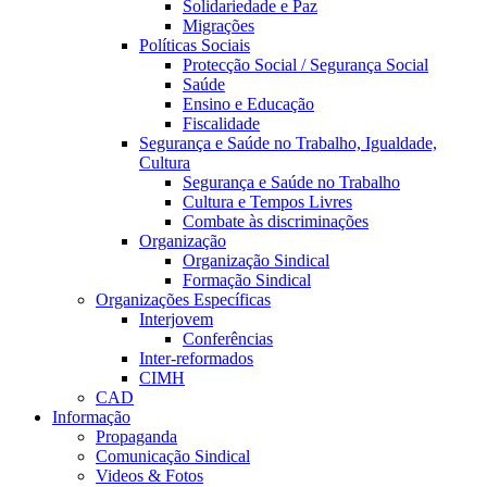
Solidariedade e Paz
Migrações
Políticas Sociais
Protecção Social / Segurança Social
Saúde
Ensino e Educação
Fiscalidade
Segurança e Saúde no Trabalho, Igualdade,
Cultura
Segurança e Saúde no Trabalho
Cultura e Tempos Livres
Combate às discriminações
Organização
Organização Sindical
Formação Sindical
Organizações Específicas
Interjovem
Conferências
Inter-reformados
CIMH
CAD
Informação
Propaganda
Comunicação Sindical
Videos & Fotos