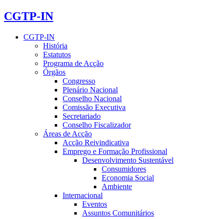
CGTP-IN
CGTP-IN
História
Estatutos
Programa de Acção
Órgãos
Congresso
Plenário Nacional
Conselho Nacional
Comissão Executiva
Secretariado
Conselho Fiscalizador
Áreas de Acção
Acção Reivindicativa
Emprego e Formação Profissional
Desenvolvimento Sustentável
Consumidores
Economia Social
Ambiente
Internacional
Eventos
Assuntos Comunitários