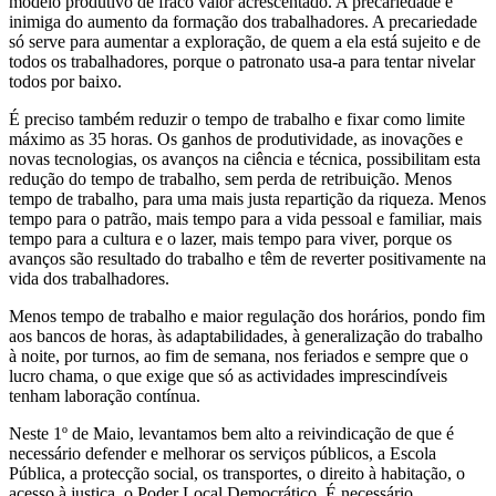
modelo produtivo de fraco valor acrescentado. A precariedade é
inimiga do aumento da formação dos trabalhadores. A precariedade
só serve para aumentar a exploração, de quem a ela está sujeito e de
todos os trabalhadores, porque o patronato usa-a para tentar nivelar
todos por baixo.
É preciso também reduzir o tempo de trabalho e fixar como limite
máximo as 35 horas. Os ganhos de produtividade, as inovações e
novas tecnologias, os avanços na ciência e técnica, possibilitam esta
redução do tempo de trabalho, sem perda de retribuição. Menos
tempo de trabalho, para uma mais justa repartição da riqueza. Menos
tempo para o patrão, mais tempo para a vida pessoal e familiar, mais
tempo para a cultura e o lazer, mais tempo para viver, porque os
avanços são resultado do trabalho e têm de reverter positivamente na
vida dos trabalhadores.
Menos tempo de trabalho e maior regulação dos horários, pondo fim
aos bancos de horas, às adaptabilidades, à generalização do trabalho
à noite, por turnos, ao fim de semana, nos feriados e sempre que o
lucro chama, o que exige que só as actividades imprescindíveis
tenham laboração contínua.
Neste 1º de Maio, levantamos bem alto a reivindicação de que é
necessário defender e melhorar os serviços públicos, a Escola
Pública, a protecção social, os transportes, o direito à habitação, o
acesso à justiça, o Poder Local Democrático. É necessário