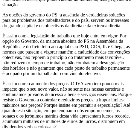
situação.
As opções do governo do PS, a ausência de verdadeiras soluções
para os problemas dos trabalhadores e do país, servem os interesses
do grande capital e os objectivos da direita e da extrema direita.
É assim com a legislação do trabalho que hoje entra em vigor. Por
opção do Governo, da maioria absoluta do PS na Assembleia da
República e do frete feito ao capital e ao PSD, CDS, IL e Chega, as
normas que passam a vigorar mantêm a caducidade das convenções
colectivas, não repõem o princípio do tratamento mais favorável,
não reduzem o tempo de trabalho, não combatem a desregulação
dos horários e não garantem que cada posto de trabalho permanente
é ocupado por um trabalhador com vínculo efectivo.
É assim com o aumento dos preços. O IVA zero tem pouco mais
impacto que o seu novo valor, não se sente nas nossas carteiras e
continuamos privados do acesso a bens e serviços essenciais. Porque
resiste o Governo a controlar e reduzir os preços, a impor limites
máximos nos preços? Porque insiste em permitir a especulação? Até
quando esta situação, em que enquanto nós empobrecemos, as
sonaes e os jerónimos martins desta vida apresentam lucros recorde,
acumulam milhares de milhões de euros de lucros, distribuem em
dividendos verbas colossais?