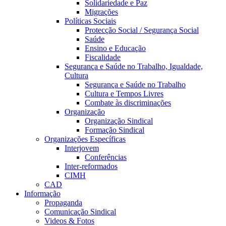
Solidariedade e Paz
Migrações
Políticas Sociais
Protecção Social / Segurança Social
Saúde
Ensino e Educação
Fiscalidade
Segurança e Saúde no Trabalho, Igualdade,
Cultura
Segurança e Saúde no Trabalho
Cultura e Tempos Livres
Combate às discriminações
Organização
Organização Sindical
Formação Sindical
Organizações Específicas
Interjovem
Conferências
Inter-reformados
CIMH
CAD
Informação
Propaganda
Comunicação Sindical
Videos & Fotos