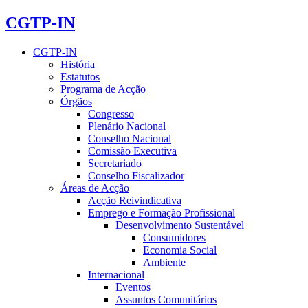
CGTP-IN
CGTP-IN
História
Estatutos
Programa de Acção
Órgãos
Congresso
Plenário Nacional
Conselho Nacional
Comissão Executiva
Secretariado
Conselho Fiscalizador
Áreas de Acção
Acção Reivindicativa
Emprego e Formação Profissional
Desenvolvimento Sustentável
Consumidores
Economia Social
Ambiente
Internacional
Eventos
Assuntos Comunitários