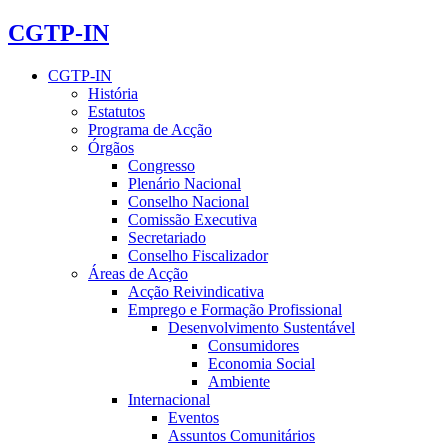
CGTP-IN
CGTP-IN
História
Estatutos
Programa de Acção
Órgãos
Congresso
Plenário Nacional
Conselho Nacional
Comissão Executiva
Secretariado
Conselho Fiscalizador
Áreas de Acção
Acção Reivindicativa
Emprego e Formação Profissional
Desenvolvimento Sustentável
Consumidores
Economia Social
Ambiente
Internacional
Eventos
Assuntos Comunitários