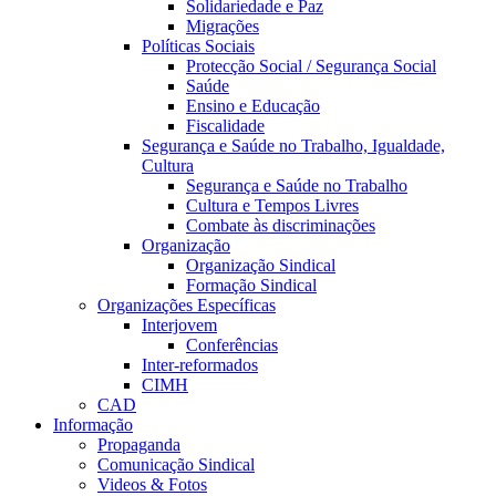
Solidariedade e Paz
Migrações
Políticas Sociais
Protecção Social / Segurança Social
Saúde
Ensino e Educação
Fiscalidade
Segurança e Saúde no Trabalho, Igualdade,
Cultura
Segurança e Saúde no Trabalho
Cultura e Tempos Livres
Combate às discriminações
Organização
Organização Sindical
Formação Sindical
Organizações Específicas
Interjovem
Conferências
Inter-reformados
CIMH
CAD
Informação
Propaganda
Comunicação Sindical
Videos & Fotos