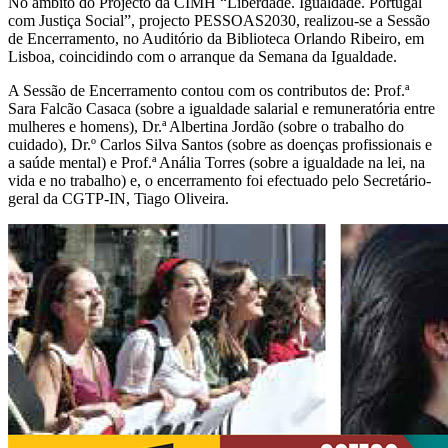
No âmbito do Projecto da CIMH “Liberdade. Igualdade. Portugal
com Justiça Social”, projecto PESSOAS2030, realizou-se a Sessão
de Encerramento, no Auditório da Biblioteca Orlando Ribeiro, em
Lisboa, coincidindo com o arranque da Semana da Igualdade.
A Sessão de Encerramento contou com os contributos de: Prof.ª
Sara Falcão Casaca (sobre a igualdade salarial e remuneratória entre
mulheres e homens), Dr.ª Albertina Jordão (sobre o trabalho do
cuidado), Dr.º Carlos Silva Santos (sobre as doenças profissionais e
a saúde mental) e Prof.ª Anália Torres (sobre a igualdade na lei, na
vida e no trabalho) e, o encerramento foi efectuado pelo Secretário-
geral da CGTP-IN, Tiago Oliveira.