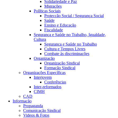
Solidariedade e Paz
Migrações
Políticas Sociais
Protecção Social / Segurança Social
Saúde
Ensino e Educação
Fiscalidade
Segurança e Saúde no Trabalho, Igualdade,
Cultura
Segurança e Saúde no Trabalho
Cultura e Tempos Livres
Combate às discriminações
Organização
Organização Sindical
Formação Sindical
Organizações Específicas
Interjovem
Conferências
Inter-reformados
CIMH
CAD
Informação
Propaganda
Comunicação Sindical
Videos & Fotos