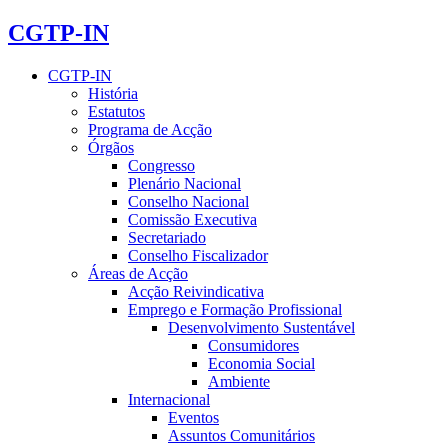
CGTP-IN
CGTP-IN
História
Estatutos
Programa de Acção
Órgãos
Congresso
Plenário Nacional
Conselho Nacional
Comissão Executiva
Secretariado
Conselho Fiscalizador
Áreas de Acção
Acção Reivindicativa
Emprego e Formação Profissional
Desenvolvimento Sustentável
Consumidores
Economia Social
Ambiente
Internacional
Eventos
Assuntos Comunitários