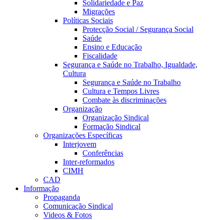
Solidariedade e Paz
Migrações
Políticas Sociais
Protecção Social / Segurança Social
Saúde
Ensino e Educação
Fiscalidade
Segurança e Saúde no Trabalho, Igualdade,
Cultura
Segurança e Saúde no Trabalho
Cultura e Tempos Livres
Combate às discriminações
Organização
Organização Sindical
Formação Sindical
Organizações Específicas
Interjovem
Conferências
Inter-reformados
CIMH
CAD
Informação
Propaganda
Comunicação Sindical
Videos & Fotos