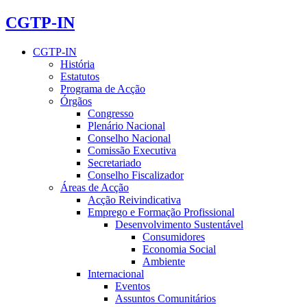
CGTP-IN
CGTP-IN
História
Estatutos
Programa de Acção
Órgãos
Congresso
Plenário Nacional
Conselho Nacional
Comissão Executiva
Secretariado
Conselho Fiscalizador
Áreas de Acção
Acção Reivindicativa
Emprego e Formação Profissional
Desenvolvimento Sustentável
Consumidores
Economia Social
Ambiente
Internacional
Eventos
Assuntos Comunitários