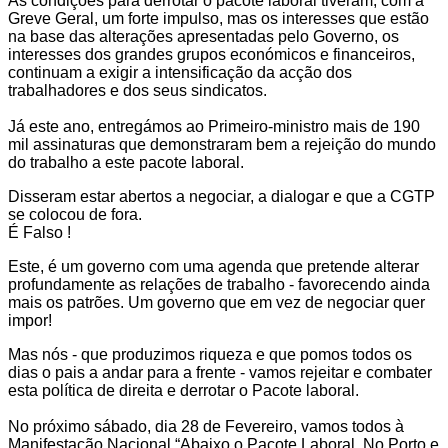
As condições para derrotar o pacote laboral tiveram, com a
Greve Geral, um forte impulso, mas os interesses que estão
na base das alterações apresentadas pelo Governo, os
interesses dos grandes grupos económicos e financeiros,
continuam a exigir a intensificação da acção dos
trabalhadores e dos seus sindicatos.
Já este ano, entregámos ao Primeiro-ministro mais de 190
mil assinaturas que demonstraram bem a rejeição do mundo
do trabalho a este pacote laboral.
Disseram estar abertos a negociar, a dialogar e que a CGTP
se colocou de fora.
É Falso !
Este, é um governo com uma agenda que pretende
alterar
profundamente as relações de trabalho - favorecendo ainda
mais os patrões.
Um governo que em vez de negociar quer
impor!
Mas nós - que produzimos riqueza e que pomos todos os
dias o pais a andar para a frente - vamos rejeitar e combater
esta política de direita e derrotar o Pacote laboral.
No próximo sábado, dia 28 de Fevereiro, vamos todos à
Manifestação Nacional “Abaixo o Pacote Laboral. No Porto e