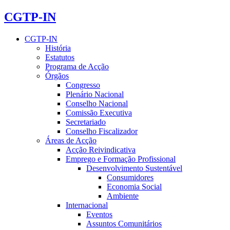
CGTP-IN
CGTP-IN
História
Estatutos
Programa de Acção
Órgãos
Congresso
Plenário Nacional
Conselho Nacional
Comissão Executiva
Secretariado
Conselho Fiscalizador
Áreas de Acção
Acção Reivindicativa
Emprego e Formação Profissional
Desenvolvimento Sustentável
Consumidores
Economia Social
Ambiente
Internacional
Eventos
Assuntos Comunitários