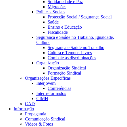
Solidariedade e Paz
Migrações
Políticas Sociais
Protecção Social / Segurança Social
Saúde
Ensino e Educação
Fiscalidade
Segurança e Saúde no Trabalho, Igualdade,
Cultura
Segurança e Saúde no Trabalho
Cultura e Tempos Livres
Combate às discriminações
Organização
Organização Sindical
Formação Sindical
Organizações Específicas
Interjovem
Conferências
Inter-reformados
CIMH
CAD
Informação
Propaganda
Comunicação Sindical
Videos & Fotos