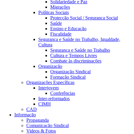
Solidariedade e Paz
Migrações
Políticas Sociais
Protecção Social / Segurança Social
Saúde
Ensino e Educação
Fiscalidade
Segurança e Saúde no Trabalho, Igualdade,
Cultura
Segurança e Saúde no Trabalho
Cultura e Tempos Livres
Combate às discriminações
Organização
Organização Sindical
Formação Sindical
Organizações Específicas
Interjovem
Conferências
Inter-reformados
CIMH
CAD
Informação
Propaganda
Comunicação Sindical
Videos & Fotos