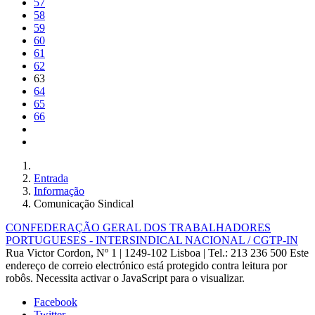
57
58
59
60
61
62
63
64
65
66
Entrada
Informação
Comunicação Sindical
CONFEDERAÇÃO GERAL DOS TRABALHADORES
PORTUGUESES - INTERSINDICAL NACIONAL / CGTP-IN
Rua Victor Cordon, Nº 1 | 1249-102 Lisboa |
Tel.: 213 236 500
Este
endereço de correio electrónico está protegido contra leitura por
robôs. Necessita activar o JavaScript para o visualizar.
Facebook
Twitter