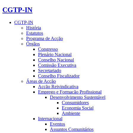
CGTP-IN
CGTP-IN
História
Estatutos
Programa de Acção
Órgãos
Congresso
Plenário Nacional
Conselho Nacional
Comissão Executiva
Secretariado
Conselho Fiscalizador
Áreas de Acção
Acção Reivindicativa
Emprego e Formação Profissional
Desenvolvimento Sustentável
Consumidores
Economia Social
Ambiente
Internacional
Eventos
Assuntos Comunitários