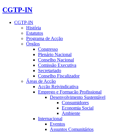
CGTP-IN
CGTP-IN
História
Estatutos
Programa de Acção
Órgãos
Congresso
Plenário Nacional
Conselho Nacional
Comissão Executiva
Secretariado
Conselho Fiscalizador
Áreas de Acção
Acção Reivindicativa
Emprego e Formação Profissional
Desenvolvimento Sustentável
Consumidores
Economia Social
Ambiente
Internacional
Eventos
Assuntos Comunitários