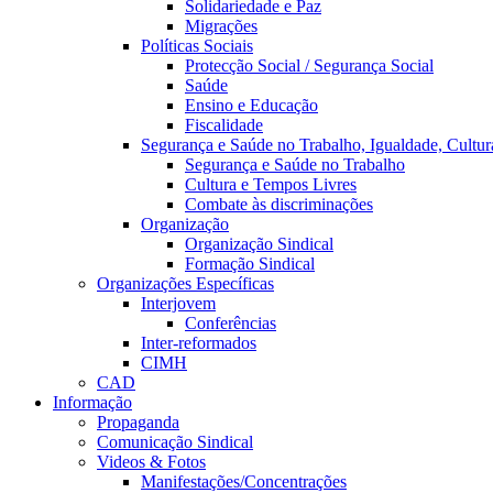
Solidariedade e Paz
Migrações
Políticas Sociais
Protecção Social / Segurança Social
Saúde
Ensino e Educação
Fiscalidade
Segurança e Saúde no Trabalho, Igualdade, Cultur
Segurança e Saúde no Trabalho
Cultura e Tempos Livres
Combate às discriminações
Organização
Organização Sindical
Formação Sindical
Organizações Específicas
Interjovem
Conferências
Inter-reformados
CIMH
CAD
Informação
Propaganda
Comunicação Sindical
Videos & Fotos
Manifestações/Concentrações