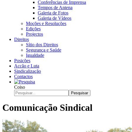
Conferências de Imprensa
Tempos de Antena
Galeria de Fotos
Galeria de Vídeos
Moções e Resoluções
Edições
Projectos
Direitos
Sítio dos Direitos
Segurança e Saúde
Igualdade
Posições
Acção e Luta
Sindicalização
Contactos
Coiso
Pesquisar
Comunicação Sindical