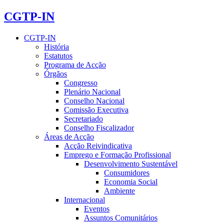
CGTP-IN
CGTP-IN
História
Estatutos
Programa de Acção
Órgãos
Congresso
Plenário Nacional
Conselho Nacional
Comissão Executiva
Secretariado
Conselho Fiscalizador
Áreas de Acção
Acção Reivindicativa
Emprego e Formação Profissional
Desenvolvimento Sustentável
Consumidores
Economia Social
Ambiente
Internacional
Eventos
Assuntos Comunitários