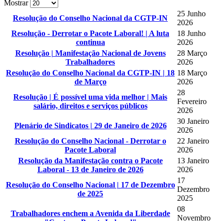
Mostrar
25 Junho
Resolução do Conselho Nacional da CGTP-IN
2026
Resolução - Derrotar o Pacote Laboral! | A luta
18 Junho
continua
2026
Resolução | Manifestação Nacional de Jovens
28 Março
Trabalhadores
2026
Resolução do Conselho Nacional da CGTP-IN | 18
18 Março
de Março
2026
28
Resolução | É possível uma vida melhor | Mais
Fevereiro
salário, direitos e serviços públicos
2026
30 Janeiro
Plenário de Sindicatos | 29 de Janeiro de 2026
2026
Resolução do Conselho Nacional - Derrotar o
22 Janeiro
Pacote Laboral
2026
Resolução da Manifestação contra o Pacote
13 Janeiro
Laboral - 13 de Janeiro de 2026
2026
17
Resolução do Conselho Nacional | 17 de Dezembro
Dezembro
de 2025
2025
08
Trabalhadores enchem a Avenida da Liberdade
Novembro