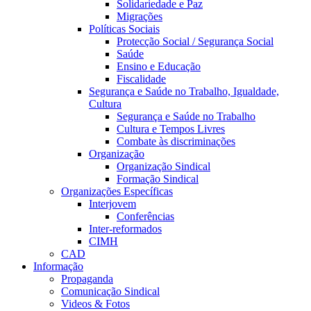
Solidariedade e Paz
Migrações
Políticas Sociais
Protecção Social / Segurança Social
Saúde
Ensino e Educação
Fiscalidade
Segurança e Saúde no Trabalho, Igualdade,
Cultura
Segurança e Saúde no Trabalho
Cultura e Tempos Livres
Combate às discriminações
Organização
Organização Sindical
Formação Sindical
Organizações Específicas
Interjovem
Conferências
Inter-reformados
CIMH
CAD
Informação
Propaganda
Comunicação Sindical
Videos & Fotos