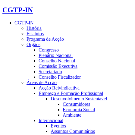
CGTP-IN
CGTP-IN
História
Estatutos
Programa de Acção
Órgãos
Congresso
Plenário Nacional
Conselho Nacional
Comissão Executiva
Secretariado
Conselho Fiscalizador
Áreas de Acção
Acção Reivindicativa
Emprego e Formação Profissional
Desenvolvimento Sustentável
Consumidores
Economia Social
Ambiente
Internacional
Eventos
Assuntos Comunitários