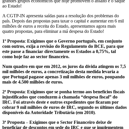
grandes grupos económicos que hoje promovem o assalto e o saque
ao Estado!
A CGTP-IN apresenta saídas para a resolução dos problemas do
país. Depois das propostas para taxar o capital e aumentar em 6 mil
milhões de euros a receita do Estado, apresentamos agora mais
quatro propostas, para eliminar a má despesa do Estado!
1º Proposta
:
Exigimos que o Governo português, em conjunto
com outros, exija a revisão do Regulamento do BCE, para que
este passe a financiar directamente os Estados a 0,75%, tal
como hoje faz ao sector financeiro.
Num quadro em que em 2012, os juros da dívida atingem os 7,5
mil milhões de euros, a concretização desta medida levaria a
que Portugal pagasse apenas 3 mil milhões de euros, poupando
mais de 4.500 milhões de euros.
2ª Proposta
:
Exigimos que se ponha termo aos benefícios fiscais
injustificados que conduzem à chamada “despesa fiscal” do
IRC. Foi através deste e outros expedientes que ficaram por
cobrar 9 mil milhões de euros de IRC, segundo os últimos dados
disponíveis da Autoridade Tributária (em 2010)
.
3ª Proposta
–
Exigimos que o Sector Financeiro deixe de
beneficiar de descontos em sede do IRC e que se implementem