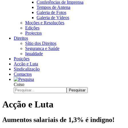
Conferências de Imprensa
Tempos de Antena
Galeria de Fotos
Galeria de Vídeos
Moções e Resoluções
Edições
Projectos
Direitos
Sítio dos Direitos
Segurança e Saúde
Igualdade
Posições
Acção e Luta
Sindicalização
Contactos
Coiso
Pesquisar
Acção e Luta
Aumentos salariais de 1,3% é indigno!