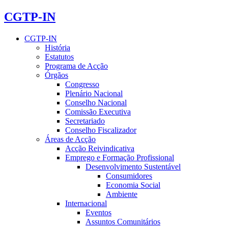
CGTP-IN
CGTP-IN
História
Estatutos
Programa de Acção
Órgãos
Congresso
Plenário Nacional
Conselho Nacional
Comissão Executiva
Secretariado
Conselho Fiscalizador
Áreas de Acção
Acção Reivindicativa
Emprego e Formação Profissional
Desenvolvimento Sustentável
Consumidores
Economia Social
Ambiente
Internacional
Eventos
Assuntos Comunitários