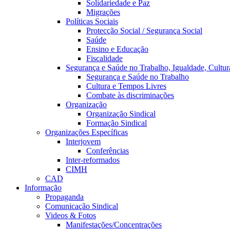
Solidariedade e Paz
Migrações
Políticas Sociais
Protecção Social / Segurança Social
Saúde
Ensino e Educação
Fiscalidade
Segurança e Saúde no Trabalho, Igualdade, Cultur
Segurança e Saúde no Trabalho
Cultura e Tempos Livres
Combate às discriminações
Organização
Organização Sindical
Formação Sindical
Organizações Específicas
Interjovem
Conferências
Inter-reformados
CIMH
CAD
Informação
Propaganda
Comunicação Sindical
Videos & Fotos
Manifestações/Concentrações