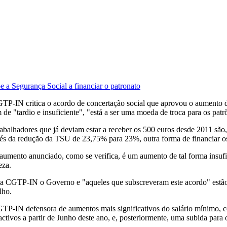
a Segurança Social a financiar o patronato
TP-IN critica o acordo de concertação social que aprovou o aumento do
de "tardio e insuficiente", "está a ser uma moeda de troca para os patr
rabalhadores que já deviam estar a receber os 500 euros desde 2011 sã
vés da redução da TSU de 23,75% para 23%, outra forma de financiar os
aumento anunciado, como se verifica, é um aumento de tal forma insufic
eza.
a CGTP-IN o Governo e "aqueles que subscreveram este acordo" estão a a
lho.
TP-IN defensora de aumentos mais significativos do salário mínimo, co
activos a partir de Junho deste ano, e, posteriormente, uma subida para o