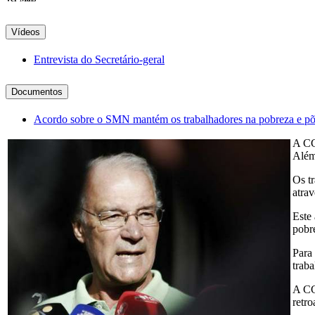
Vídeos
Entrevista do Secretário-geral
Documentos
Acordo sobre o SMN mantém os trabalhadores na pobreza e põe 
A CG
Além 
Os t
atra
Este 
pobr
Para 
traba
A CG
retro