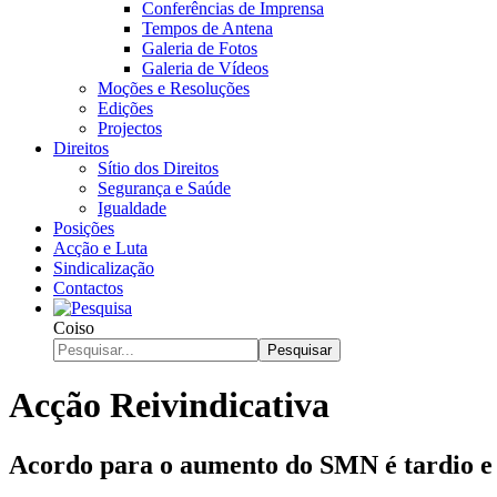
Conferências de Imprensa
Tempos de Antena
Galeria de Fotos
Galeria de Vídeos
Moções e Resoluções
Edições
Projectos
Direitos
Sítio dos Direitos
Segurança e Saúde
Igualdade
Posições
Acção e Luta
Sindicalização
Contactos
Coiso
Pesquisar
Acção Reivindicativa
Acordo para o aumento do SMN é tardio e 