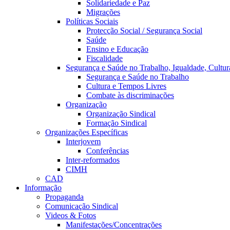
Solidariedade e Paz
Migrações
Políticas Sociais
Protecção Social / Segurança Social
Saúde
Ensino e Educação
Fiscalidade
Segurança e Saúde no Trabalho, Igualdade, Cultur
Segurança e Saúde no Trabalho
Cultura e Tempos Livres
Combate às discriminações
Organização
Organização Sindical
Formação Sindical
Organizações Específicas
Interjovem
Conferências
Inter-reformados
CIMH
CAD
Informação
Propaganda
Comunicação Sindical
Videos & Fotos
Manifestações/Concentrações