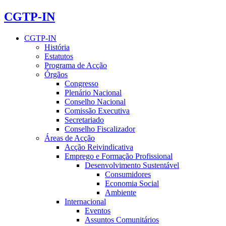
CGTP-IN
CGTP-IN
História
Estatutos
Programa de Acção
Órgãos
Congresso
Plenário Nacional
Conselho Nacional
Comissão Executiva
Secretariado
Conselho Fiscalizador
Áreas de Acção
Acção Reivindicativa
Emprego e Formação Profissional
Desenvolvimento Sustentável
Consumidores
Economia Social
Ambiente
Internacional
Eventos
Assuntos Comunitários