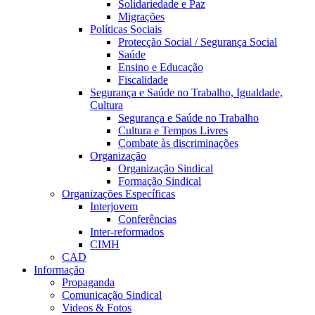
Solidariedade e Paz
Migrações
Políticas Sociais
Protecção Social / Segurança Social
Saúde
Ensino e Educação
Fiscalidade
Segurança e Saúde no Trabalho, Igualdade,
Cultura
Segurança e Saúde no Trabalho
Cultura e Tempos Livres
Combate às discriminações
Organização
Organização Sindical
Formação Sindical
Organizações Específicas
Interjovem
Conferências
Inter-reformados
CIMH
CAD
Informação
Propaganda
Comunicação Sindical
Videos & Fotos