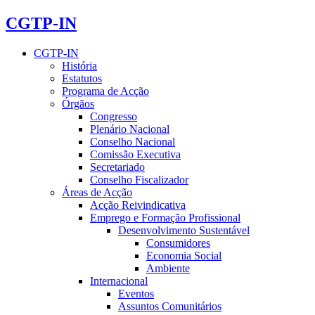
CGTP-IN
CGTP-IN
História
Estatutos
Programa de Acção
Órgãos
Congresso
Plenário Nacional
Conselho Nacional
Comissão Executiva
Secretariado
Conselho Fiscalizador
Áreas de Acção
Acção Reivindicativa
Emprego e Formação Profissional
Desenvolvimento Sustentável
Consumidores
Economia Social
Ambiente
Internacional
Eventos
Assuntos Comunitários