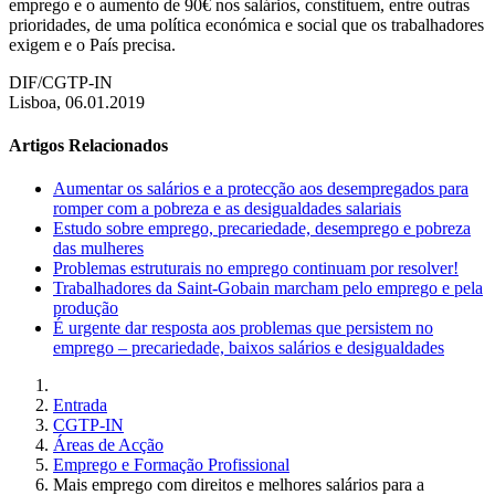
emprego e o aumento de 90€ nos salários, constituem, entre outras
prioridades, de uma política económica e social que os trabalhadores
exigem e o País precisa.
DIF/CGTP-IN
Lisboa, 06.01.2019
Artigos Relacionados
Aumentar os salários e a protecção aos desempregados para
romper com a pobreza e as desigualdades salariais
Estudo sobre emprego, precariedade, desemprego e pobreza
das mulheres
Problemas estruturais no emprego continuam por resolver!
Trabalhadores da Saint-Gobain marcham pelo emprego e pela
produção
É urgente dar resposta aos problemas que persistem no
emprego – precariedade, baixos salários e desigualdades
Entrada
CGTP-IN
Áreas de Acção
Emprego e Formação Profissional
Mais emprego com direitos e melhores salários para a