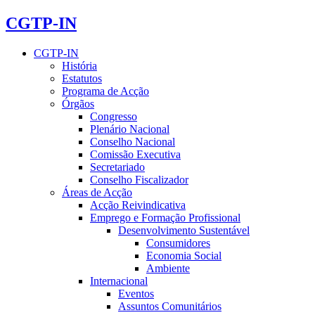
CGTP-IN
CGTP-IN
História
Estatutos
Programa de Acção
Órgãos
Congresso
Plenário Nacional
Conselho Nacional
Comissão Executiva
Secretariado
Conselho Fiscalizador
Áreas de Acção
Acção Reivindicativa
Emprego e Formação Profissional
Desenvolvimento Sustentável
Consumidores
Economia Social
Ambiente
Internacional
Eventos
Assuntos Comunitários