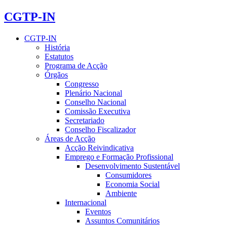
CGTP-IN
CGTP-IN
História
Estatutos
Programa de Acção
Órgãos
Congresso
Plenário Nacional
Conselho Nacional
Comissão Executiva
Secretariado
Conselho Fiscalizador
Áreas de Acção
Acção Reivindicativa
Emprego e Formação Profissional
Desenvolvimento Sustentável
Consumidores
Economia Social
Ambiente
Internacional
Eventos
Assuntos Comunitários