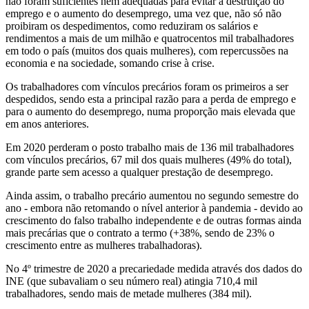
não foram suficientes nem adequadas para evitar a destruição do
emprego e o aumento do desemprego, uma vez que, não só não
proibiram os despedimentos, como reduziram os salários e
rendimentos a mais de um milhão e quatrocentos mil trabalhadores
em todo o país (muitos dos quais mulheres), com repercussões na
economia e na sociedade, somando crise à crise.
Os trabalhadores com vínculos precários foram os primeiros a ser
despedidos, sendo esta a principal razão para a perda de emprego e
para o aumento do desemprego, numa proporção mais elevada que
em anos anteriores.
Em 2020 perderam o posto trabalho mais de 136 mil trabalhadores
com vínculos precários, 67 mil dos quais mulheres (49% do total),
grande parte sem acesso a qualquer prestação de desemprego.
Ainda assim, o trabalho precário aumentou no segundo semestre do
ano - embora não retomando o nível anterior à pandemia - devido ao
crescimento do falso trabalho independente e de outras formas ainda
mais precárias que o contrato a termo (+38%, sendo de 23% o
crescimento entre as mulheres trabalhadoras).
No 4º trimestre de 2020 a precariedade medida através dos dados do
INE (que subavaliam o seu número real) atingia 710,4 mil
trabalhadores, sendo mais de metade mulheres (384 mil).