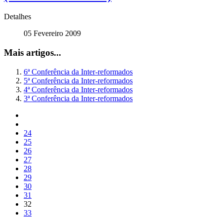
Detalhes
05 Fevereiro 2009
Mais artigos...
6ª Conferência da Inter-reformados
5ª Conferência da Inter-reformados
4ª Conferência da Inter-reformados
3ª Conferência da Inter-reformados
24
25
26
27
28
29
30
31
32
33