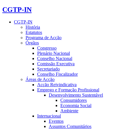
CGTP-IN
CGTP-IN
História
Estatutos
Programa de Acção
Órgãos
Congresso
Plenário Nacional
Conselho Nacional
Comissão Executiva
Secretariado
Conselho Fiscalizador
Áreas de Acção
Acção Reivindicativa
Emprego e Formação Profissional
Desenvolvimento Sustentável
Consumidores
Economia Social
Ambiente
Internacional
Eventos
Assuntos Comunitários