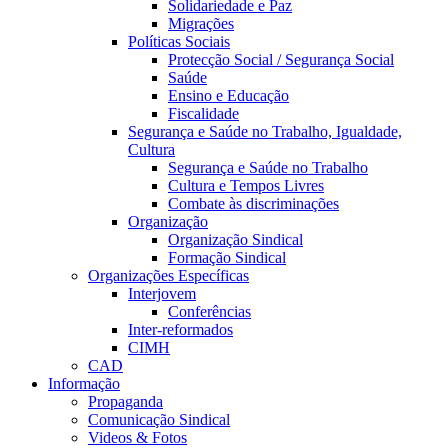
Solidariedade e Paz
Migrações
Políticas Sociais
Protecção Social / Segurança Social
Saúde
Ensino e Educação
Fiscalidade
Segurança e Saúde no Trabalho, Igualdade,
Cultura
Segurança e Saúde no Trabalho
Cultura e Tempos Livres
Combate às discriminações
Organização
Organização Sindical
Formação Sindical
Organizações Específicas
Interjovem
Conferências
Inter-reformados
CIMH
CAD
Informação
Propaganda
Comunicação Sindical
Videos & Fotos