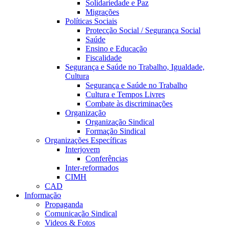
Solidariedade e Paz
Migrações
Políticas Sociais
Protecção Social / Segurança Social
Saúde
Ensino e Educação
Fiscalidade
Segurança e Saúde no Trabalho, Igualdade,
Cultura
Segurança e Saúde no Trabalho
Cultura e Tempos Livres
Combate às discriminações
Organização
Organização Sindical
Formação Sindical
Organizações Específicas
Interjovem
Conferências
Inter-reformados
CIMH
CAD
Informação
Propaganda
Comunicação Sindical
Videos & Fotos