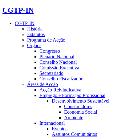
CGTP-IN
CGTP-IN
História
Estatutos
Programa de Acção
Órgãos
Congresso
Plenário Nacional
Conselho Nacional
Comissão Executiva
Secretariado
Conselho Fiscalizador
Áreas de Acção
Acção Reivindicativa
Emprego e Formação Profissional
Desenvolvimento Sustentável
Consumidores
Economia Social
Ambiente
Internacional
Eventos
Assuntos Comunitários