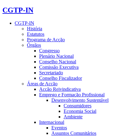
CGTP-IN
CGTP-IN
História
Estatutos
Programa de Acção
Órgãos
Congresso
Plenário Nacional
Conselho Nacional
Comissão Executiva
Secretariado
Conselho Fiscalizador
Áreas de Acção
Acção Reivindicativa
Emprego e Formação Profissional
Desenvolvimento Sustentável
Consumidores
Economia Social
Ambiente
Internacional
Eventos
Assuntos Comunitários