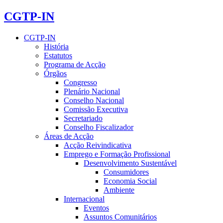
CGTP-IN
CGTP-IN
História
Estatutos
Programa de Acção
Órgãos
Congresso
Plenário Nacional
Conselho Nacional
Comissão Executiva
Secretariado
Conselho Fiscalizador
Áreas de Acção
Acção Reivindicativa
Emprego e Formação Profissional
Desenvolvimento Sustentável
Consumidores
Economia Social
Ambiente
Internacional
Eventos
Assuntos Comunitários