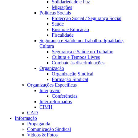
Solidariedade e Paz
Migrações
Políticas Sociais
Protecção Social / Segurança Social
Saúde
Ensino e Educação
Fiscalidade
Segurança e Saúde no Trabalho, Igualdade,
Cultura
Segurança e Saúde no Trabalho
Cultura e Tempos Livres
Combate às discriminações
Organização
Organização Sindical
Formação Sindical
Organizações Específicas
Interjovem
Conferências
Inter-reformados
CIMH
CAD
Informação
Propaganda
Comunicação Sindical
Videos & Fotos