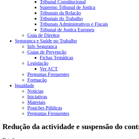
Tribunal Constitucional
Supremo Tribunal de Justiça
Tribunais da Relação
Tribunais do Trabalho
Tribunais Administrativos e Fiscais
Tribunal de Justiça Europeu
Guia de Direitos
Segurança e Saúde no Trabalho
Info Segurança
Guias de Prevenção
Fichas Temáticas
Legislação
Ver ACT
Perguntas Frequentes
Formação
Igualdade
Noticias
Iniciativas
Materiais
Posições Públicas
Perguntas Frequentes
Redução da actividade e suspensão do cont