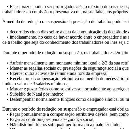
• Estes prazos podem ser prorrogados até ao máximo de seis meses, d
trabalhadores, à comissão representativa ou, na sua falta, aos próprios
A medida de redução ou suspensão da prestação de trabalho pode ter i
• decorridos cinco dias sobre a data da comunicação da decisão de a
• imediatamente, no caso de haver acordo entre o empregador e as es
de trabalho que seja do conhecimento dos trabalhadores ou lhes sej
Durante o período de redução ou suspensão, os trabalhadores têm dire
• Auferir mensalmente um montante mínimo igual a 2/3 da sua retribu
• Manter as regalias sociais ou prestações da segurança social a que 
• Exercer outra actividade remunerada fora da empresa;
• Receber uma compensação retributiva na medida do necessário para,
limite o valor de 3 salários mínimos;
• Marcar e gozar férias como se estivesse normalmente ao serviço, se
• Subsídio de Natal por inteiro;
• Desempenhar normalmente funções como delegado sindical ou memb
Durante o período de redução ou suspensão o empregador está obriga
• Pagar pontualmente a compensação retributiva devida, bem como o
• Pagar as contribuições para a segurança social;
• Não distribuir lucros sob qualquer forma ou a qualquer título;