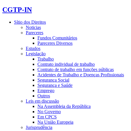
CGTP-IN
Sítio dos Direitos
Noticias
Pareceres
Fundos Comunitários
Pareceres Diversos
Estudos
Legislação
Trabalho
Contrato individual de trabalho
Contrato de trabalho em funções públicas
Acidentes de Trabalho e Doenças Profissionais
Segurança Social
Segurança e Saúde
Emprego
Outros
Leis em discussão
Na Assembleia da República
No Governo
Em CPCS
Na União Europeia
Jurisprudência