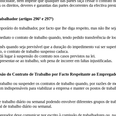
cidade, nem impede que qualquer das partes faça cessar o contrato no
direitos, deveres e garantias das partes decorrentes da efectiva prest
balhador (artigos 296º e 297º)
rário do trabalhador, por facto que lhe diga respeito, mas não lhe se
iato o contrato de trabalho quando, tendo pedido transferência de loca
s quando seja previsível que a duração do impedimento vai ser superi
 o contrato de trabalho suspenso caduca.
 lugar à suspensão do contrato nos casos previstos na lei.
sentar-se ao trabalho, sob pena de incorrer em faltas injustificadas.
 do Contrato de Trabalho por Facto Respeitante ao Empregador e
balho ou suspender os contratos de trabalho quando, por razões de merc
m indispensáveis para viabilizar a empresa e manter os postos de trabal
trabalho diário ou semanal podendo envolver diferentes grupos de trab
de trabalho diário ou semanal.
pregador deve comunicar por escrito à comissão de trabalhadores ou, na 