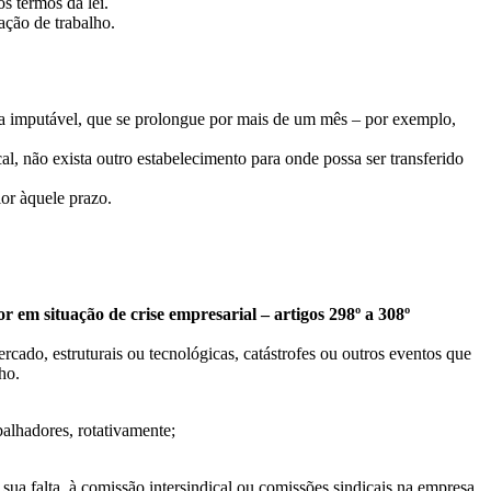
s termos da lei.
ação de trabalho.
ja imputável, que se prolongue por mais de um mês – por exemplo,
l, não exista outro estabelecimento para onde possa ser transferido
or àquele prazo.
m situação de crise empresarial – artigos 298º a 308º
ado, estruturais ou tecnológicas, catástrofes ou outros eventos que
ho.
alhadores, rotativamente;
sua falta, à comissão intersindical ou comissões sindicais na empresa,