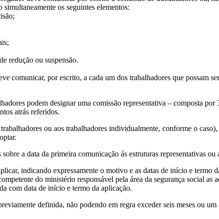
do simultaneamente os seguintes elementos:
isão;
is;
 de redução ou suspensão.
deve comunicar, por escrito, a cada um dos trabalhadores que possam ser
alhadores podem designar uma comissão representativa – composta por
tos atrás referidos.
s trabalhadores ou aos trabalhadores individualmente, conforme o caso),
optar.
 sobre a data da primeira comunicação ás estruturas representativas ou
licar, indicando expressamente o motivo e as datas de início e termo d
ompetente do ministério responsável pela área da segurança social as a
a com data de início e termo da aplicação.
reviamente definida, não podendo em regra exceder seis meses ou um a