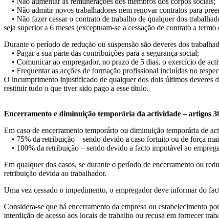
• Não aumentar as remunerações dos membros dos corpos sociais;
• Não admitir novos trabalhadores nem renovar contratos para preen
• Não fazer cessar o contrato de trabalho de qualquer dos trabalhado
seja superior a 6 meses (exceptuam-se a cessação de contrato a termo
Durante o período de redução ou suspensão são deveres dos trabalhad
• Pagar a sua parte das contribuições para a segurança social;
• Comunicar ao empregador, no prazo de 5 dias, o exercício de acti
• Frequentar as acções de formação profissional incluídas no respe
O incumprimento injustificado de qualquer dos dois últimos deveres 
restituir tudo o que tiver sido pago a esse título.
Encerramento e diminuição temporária da actividade – artigos 3
Em caso de encerramento temporário ou diminuição temporária de activ
• 75% da retribuição – sendo devido a caso fortuito ou de força maio
• 100% da retribuição – sendo devido a facto imputável ao empregad
Em qualquer dos casos, se durante o período de encerramento ou red
retribuição devida ao trabalhador.
Uma vez cessado o impedimento, o empregador deve informar do facto 
Considera-se que há encerramento da empresa ou estabelecimento por 
interdição de acesso aos locais de trabalho ou recusa em fornecer tra