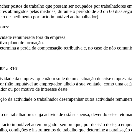
cher postos de trabalho que possam ser ocupados por trabalhadores e
res abrangidos pelas medidas, durante o período de 30 ou 60 dias segu
 e o despedimento por facto imputável ao trabalhador).
ores:
vidade remunerada fora da empresa;
ctivo plano de formação.
determina a perda da compensação retributiva e, no caso de não comuni
09º a 316º
idade da empresa que não resulte de uma situação de crise empresarial,
r (não imputável ao empregador, alheio à sua vontade, como uma catást
or ou por motivo de interesse deste.
ução da actividade o trabalhador desempenhar outra actividade remuner
os trabalhadores cuja actividade está suspensa, devendo estes retomar 
facto imputável ao empregador sempre que, por decisão deste, a empres
balho, condições e instrumentos de trabalho que determine a paralisação