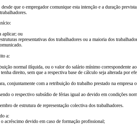
esde que o empregador comunique esta intenção e a duração prevista, p
 trabalhadores.
nício:
 aplicar; ou
truturas representativas dos trabalhadores ou a maioria dos trabalhad
a comunicado.
ito a:
ição normal ilíquida, ou o valor do salário mínimo correspondente ao 
tenha direito, sem que a respectiva base de cálculo seja alterada por ef
 conjuntamente com a retribuição do trabalho prestado na empresa ou 
ndo o respectivo subsídio de férias igual ao devido em condições norm
ro de estrutura de representação colectiva dos trabalhadores.
do a:
 acréscimo devido em caso de formação profissional;