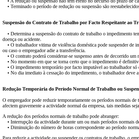
• A redução ou suspensão não tem efeito no decurso do prazo de cadu
• Terminado o período de redução ou suspensão são reestabelecidos os 
Suspensão do Contrato de Trabalho por Facto Respeitante ao Tra
• Determina a suspensão do contrato de trabalho o impedimento tempo
doença ou acidente.
• O trabalhador vitima de violência doméstica pode suspender de imed
ou caso o empregador adie a transferência.
• O contrato poderá considerar-se suspenso antes de decorrido um mê
• No momento em que se torna certo que o impedimento é definitivo,
• O impedimento temporário por facto imputável ao trabalhador só dá
• No dia imediato à cessação do impedimento, o trabalhador deve apre
Redução Temporária do Período Normal de Trabalho ou Suspensão
O empregador pode reduzir temporariamente os períodos normais de tra
afectem gravemente a actividade normal da empresa, tais medidas seja
A redução dos períodos normais de trabalho pode abranger:
• Interrupção da actividade durante um ou mais períodos normais de 
• Diminuição do número de horas correspondente ao período normal 
Para reduzir a actividade ou suspender os contratos de trabalho, o em