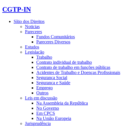
CGTP-IN
Sítio dos Direitos
Noticias
Pareceres
Fundos Comunitários
Pareceres Diversos
Estudos
Legislação
Trabalho
Contrato individual de trabalho
Contrato de trabalho em funções públicas
Acidentes de Trabalho e Doenças Profissionais
Segurança Social
Segurança e Saúde
Emprego
Outros
Leis em discussão
Na Assembleia da República
No Governo
Em CPCS
Na União Europeia
Jurisprudência