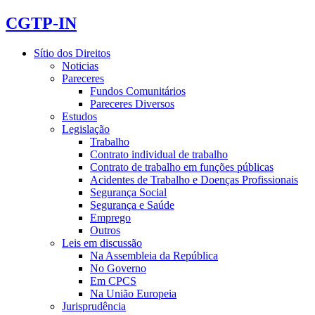
CGTP-IN
Sítio dos Direitos
Noticias
Pareceres
Fundos Comunitários
Pareceres Diversos
Estudos
Legislação
Trabalho
Contrato individual de trabalho
Contrato de trabalho em funções públicas
Acidentes de Trabalho e Doenças Profissionais
Segurança Social
Segurança e Saúde
Emprego
Outros
Leis em discussão
Na Assembleia da República
No Governo
Em CPCS
Na União Europeia
Jurisprudência