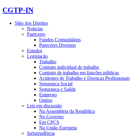
CGTP-IN
Sítio dos Direitos
Noticias
Pareceres
Fundos Comunitários
Pareceres Diversos
Estudos
Legislação
Trabalho
Contrato individual de trabalho
Contrato de trabalho em funções públicas
Acidentes de Trabalho e Doenças Profissionais
Segurança Social
Segurança e Saúde
Emprego
Outros
Leis em discussão
Na Assembleia da República
No Governo
Em CPCS
Na União Europeia
Jurisprudência