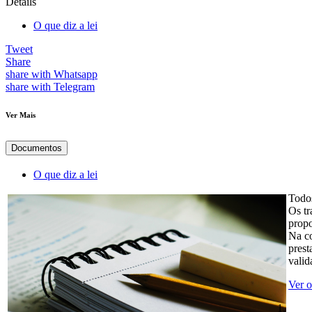
Details
O que diz a lei
Tweet
Share
share with Whatsapp
share with Telegram
Ver Mais
Documentos
O que diz a lei
Todos
Os tr
propo
Na co
prest
valid
Ver o