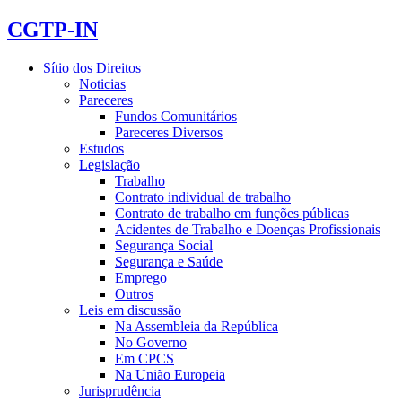
CGTP-IN
Sítio dos Direitos
Noticias
Pareceres
Fundos Comunitários
Pareceres Diversos
Estudos
Legislação
Trabalho
Contrato individual de trabalho
Contrato de trabalho em funções públicas
Acidentes de Trabalho e Doenças Profissionais
Segurança Social
Segurança e Saúde
Emprego
Outros
Leis em discussão
Na Assembleia da República
No Governo
Em CPCS
Na União Europeia
Jurisprudência