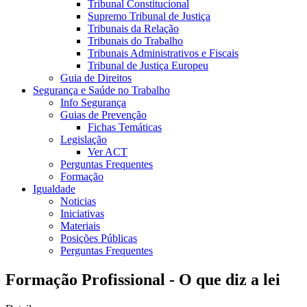
Tribunal Constitucional
Supremo Tribunal de Justiça
Tribunais da Relação
Tribunais do Trabalho
Tribunais Administrativos e Fiscais
Tribunal de Justiça Europeu
Guia de Direitos
Segurança e Saúde no Trabalho
Info Segurança
Guias de Prevenção
Fichas Temáticas
Legislação
Ver ACT
Perguntas Frequentes
Formação
Igualdade
Noticias
Iniciativas
Materiais
Posições Públicas
Perguntas Frequentes
Formação Profissional - O que diz a lei