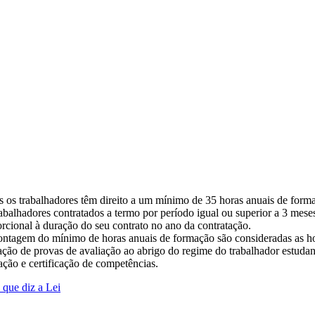
 os trabalhadores têm direito a um mínimo de 35 horas anuais de form
abalhadores contratados a termo por período igual ou superior a 3 mes
rcional à duração do seu contrato no ano da contratação.
ntagem do mínimo de horas anuais de formação são consideradas as hora
ação de provas de avaliação ao abrigo do regime do trabalhador estud
ação e certificação de competências.
 que diz a Lei