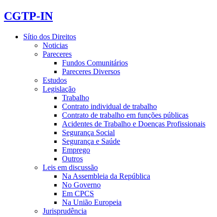
CGTP-IN
Sítio dos Direitos
Noticias
Pareceres
Fundos Comunitários
Pareceres Diversos
Estudos
Legislação
Trabalho
Contrato individual de trabalho
Contrato de trabalho em funções públicas
Acidentes de Trabalho e Doenças Profissionais
Segurança Social
Segurança e Saúde
Emprego
Outros
Leis em discussão
Na Assembleia da República
No Governo
Em CPCS
Na União Europeia
Jurisprudência