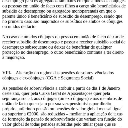
desemprego para os agregados familiares em que ambos os cônjuges
ou pessoas em união de facto com filhos a cargo são beneficiários de
subsidio de desemprego ou agregados monoparentais em que o
parente único é beneficiário de subsidio de desemprego, sendo que
no primeiro caso são majorados os subsídios de ambos os cônjuges
ou unidos de facto.
No caso de um dos cônjuges ou pessoa em união de facto deixar de
receber subsidio de desemprego e passar a receber subsidio social de
desemprego subsequente ou deixar de beneficiar de qualquer
protecção no desemprego, o outro beneficiário continua a ter direito
à majoração.
VIII- Alteração do regime das pensões de sobrevivência dos
cônjuges e ex-cônjuges (CGA e Segurança Social)
As pensões de sobrevivência a atribuir a partir de dia 1 de Janeiro
deste ano, quer pela Caixa Geral de Aposentações quer pela
segurança social, aos cônjuges (ou ex-cônjuges) e aos membros de
união de facto que sejam por sua vez pensionistas por direito
próprio, auferindo pensão ou pensões de valor global mensal igual
ou superior a €2000, são reduzidas – mediante a aplicação de taxas
de formação da pensão de sobrevivência que variam em função do
valor global de todas pensões auferidas pelo titular (para que se