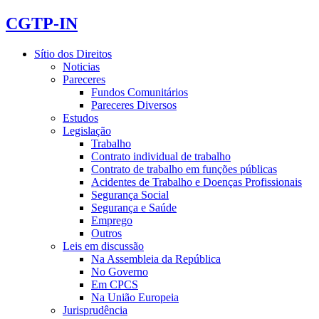
Valor mensal da
Taxas
totalidade das
CGTP-IN
pensões
Sítio dos Direitos
Noticias
Pareceres
Entre €1350 e
3,5%
Fundos Comunitários
€1800
Pareceres Diversos
Estudos
Legislação
Trabalho
Contrato individual de trabalho
Contrato de trabalho em funções públicas
Entre €1800,01 e
Taxa global entre 3,5% e 10% (3,5% so
Acidentes de Trabalho e Doenças Profissionais
€3750
€1800 e 16% sobre o remanesc
Segurança Social
Segurança e Saúde
Emprego
Outros
Leis em discussão
Na Assembleia da República
Superior a €3750
10%
No Governo
Em CPCS
Na União Europeia
Jurisprudência